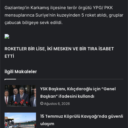
Gaziantep’in Karkamış ilçesine terör örgütü YPG/ PKK
mensuplarınca Suriye’nin kuzeyinden 5 roket atıldı, gruplar
çabucak bölgeye sevk edildi.
ROKETLER BİR LİSE, İKİ MESKEN VE BİR TIRA İSABET
ETTİ
İlgili Makaleler
YSK Başkanı, Kılıçdaroğlu için “Genel
Başkan” ifadesini kullandı
Ağustos 6, 2026
15 Temmuz Köprülü Kavşağı’nda güvenli
ulaşım