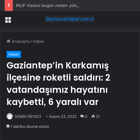
INLIF hissesi bugün neden yükselişte?
Menü
Anasayfa
/
Haber
Haber
Gaziantep’in Karkamış
ilçesine roketli saldırı: 2
vatandaşımız hayatını
kaybetti, 6 yaralı var
SEMİH DEVECİ
Kasım 23, 2022
0
21
1 dakika okuma süresi