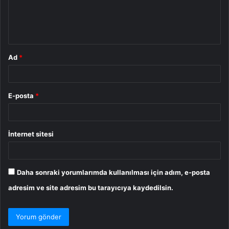
m
*
Ad
*
E-posta
*
İnternet sitesi
Daha sonraki yorumlarımda kullanılması için adım, e-posta
adresim ve site adresim bu tarayıcıya kaydedilsin.