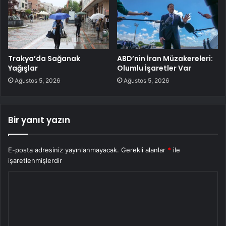
Trakya’da Sağanak
ABD’nin İran Müzakereleri:
Yağışlar
Olumlu İşaretler Var
Ağustos 5, 2026
Ağustos 5, 2026
Bir yanıt yazın
E-posta adresiniz yayınlanmayacak.
Gerekli alanlar
*
ile
işaretlenmişlerdir
Y
o
r
u