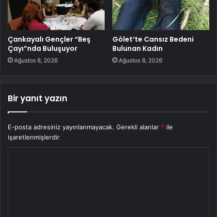
Çankayalı Gençler “Beş
Gölet’te Cansız Bedeni
Çayı”nda Buluşuyor
Bulunan Kadın
Ağustos 8, 2026
Ağustos 8, 2026
Bir yanıt yazın
E-posta adresiniz yayınlanmayacak.
Gerekli alanlar
*
ile
işaretlenmişlerdir
Y
o
r
u
m