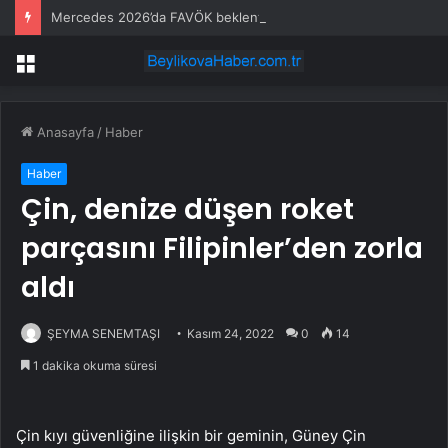
Mercedes 2026’da FAVÖK beklentisini aştı
Menü
Anasayfa
/
Haber
Haber
Çin, denize düşen roket
parçasını Filipinler’den zorla
aldı
ŞEYMA SENEMTAŞI
Kasım 24, 2022
0
14
1 dakika okuma süresi
Çin kıyı güvenliğine ilişkin bir geminin, Güney Çin