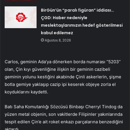
BirGün’ün “paralı figüran” iddiası…
ÇGD: Haber nedeniyle
meslektaşlarımızın hedef gösterilmesi
kabul edilemez
Ağustos 8, 2026
Carlos, geminin Ada’ya dönerken borda numarası “5203”
olan, Çin kıyı güvenliğine ilişkin bir geminin cazibeli
geminin yolunu kestiğini akabinde Çinli askerlerin, şişme
botla gemiye yaklaşıp cazip ipi keserek objeye zorla el
koyduklarını kaydetti.
Batı Saha Komutanlığı Sözcüsü Binbaşı Cherryl Tindog da
yüzen metal objenin, son vakitlerde Filipinler yakınlarında
tespit edilen Çin’e ait roket enkazı parçalarına benzediğini
aktardı.