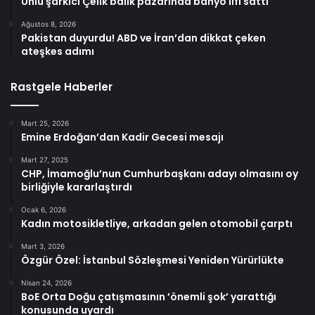
Ünlü şarkıcı Çelik balık pazarında banyo lifi sattı
Ağustos 8, 2026
Pakistan duyurdu! ABD ve İran’dan dikkat çeken
ateşkes adımı
Rastgele Haberler
Mart 25, 2026
Emine Erdoğan’dan Kadir Gecesi mesajı
Mart 27, 2025
CHP, İmamoğlu’nun Cumhurbaşkanı adayı olmasını oy
birliğiyle kararlaştırdı
Ocak 6, 2026
Kadın motosikletliye, arkadan gelen otomobil çarptı
Mart 3, 2026
Özgür Özel: İstanbul Sözleşmesi Yeniden Yürürlükte
Nisan 24, 2026
BoE Orta Doğu çatışmasının ’önemli şok’ yarattığı
konusunda uyardı