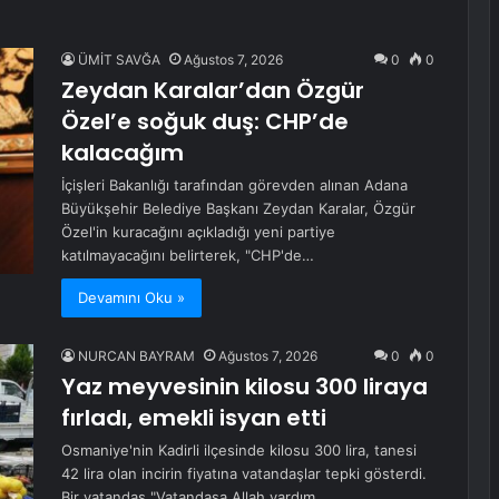
ÜMİT SAVĞA
Ağustos 7, 2026
0
0
Zeydan Karalar’dan Özgür
Özel’e soğuk duş: CHP’de
kalacağım
İçişleri Bakanlığı tarafından görevden alınan Adana
Büyükşehir Belediye Başkanı Zeydan Karalar, Özgür
Özel'in kuracağını açıkladığı yeni partiye
katılmayacağını belirterek, "CHP'de…
Devamını Oku »
NURCAN BAYRAM
Ağustos 7, 2026
0
0
Yaz meyvesinin kilosu 300 liraya
fırladı, emekli isyan etti
Osmaniye'nin Kadirli ilçesinde kilosu 300 lira, tanesi
42 lira olan incirin fiyatına vatandaşlar tepki gösterdi.
Bir vatandaş "Vatandaşa Allah yardım…