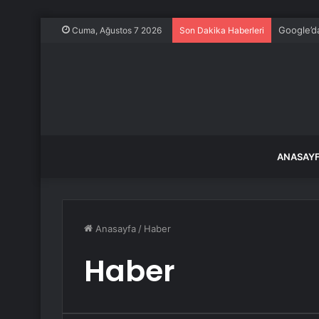
Çin Hasta
Cuma, Ağustos 7 2026
Son Dakika Haberleri
ANASAY
Anasayfa
/
Haber
Haber