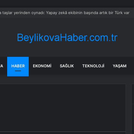
ne Gemisi İnsani Yardım İçin Afrika ve Güney Asya’ya Doğru Yola Çıktı
FA
HABER
EKONOMI
SAĞLIK
TEKNOLOJI
YAŞAM