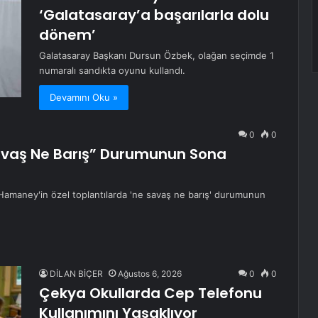
‘Galatasaray’a başarılarla dolu
dönem’
Galatasaray Başkanı Dursun Özbek, olağan seçimde 1
numaralı sandıkta oyunu kullandı.
Devamını Oku »
0
0
Savaş Ne Barış” Durumunun Sona
amaney'in özel toplantılarda 'ne savaş ne barış' durumunun
DİLAN BİÇER
Ağustos 6, 2026
0
0
Çekya Okullarda Cep Telefonu
Kullanımını Yasaklıyor