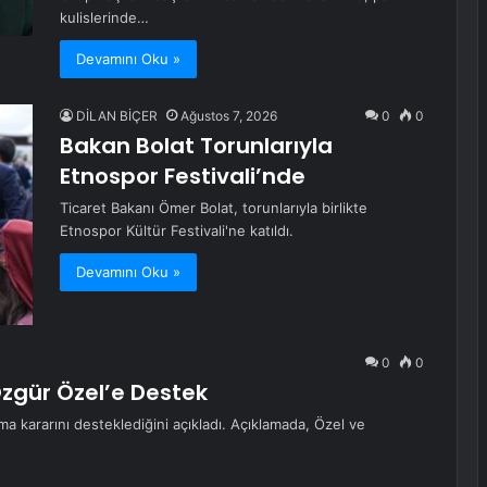
kulislerinde…
Devamını Oku »
DİLAN BİÇER
Ağustos 7, 2026
0
0
Bakan Bolat Torunlarıyla
Etnospor Festivali’nde
Ticaret Bakanı Ömer Bolat, torunlarıyla birlikte
Etnospor Kültür Festivali'ne katıldı.
Devamını Oku »
0
0
zgür Özel’e Destek
a kararını desteklediğini açıkladı. Açıklamada, Özel ve