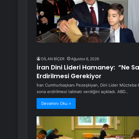
DİLAN BİÇER
Ağustos 6, 2026
İran Dini Lideri Hamaney: “Ne 
Erdirilmesi Gerekiyor
İran Cumhurbaşkanı Pezeşkiyan, Dini Lider Mücteba H
sona erdirilmesi talimatı verdiğini açıkladı. ABD…
Devamını Oku »