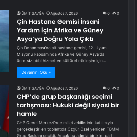
ÜMİT SAVĞA
Ağustos 7, 2026
0
0
Çin Hastane Gemisi İnsani
Yardım İçin Afrika ve Güney
Asya’ya Doğru Yola Çıktı
Çin Donanması'na ait hastane gemisi, 12. Uyum
Misyonu kapsamında Afrika ve Güney Asya'da
ücretsiz tıbbi hizmet ve kültürel etkileşim için…
Devamını Oku »
ÜMİT SAVĞA
Ağustos 7, 2026
0
0
CHP’de grup başkanlığı seçimi
tartışması: Hukuki değil siyasi bir
hamle
CHP Genel Merkezi’nde milletvekillerinin katılımıyla
gerçekleştirilen toplantıda Özgür Özel yeniden TBMM
Grup Başkanı seçildi. Ancak bu adımla birlikte, parti