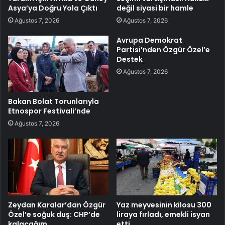
Asya’ya Doğru Yola Çıktı
değil siyasi bir hamle
Ağustos 7, 2026
Ağustos 7, 2026
Avrupa Demokrat
Partisi’nden Özgür Özel’e
Destek
Ağustos 7, 2026
Bakan Bolat Torunlarıyla
Etnospor Festivali’nde
Ağustos 7, 2026
Zeydan Karalar’dan Özgür
Yaz meyvesinin kilosu 300
Özel’e soğuk duş: CHP’de
liraya fırladı, emekli isyan
kalacağım
etti