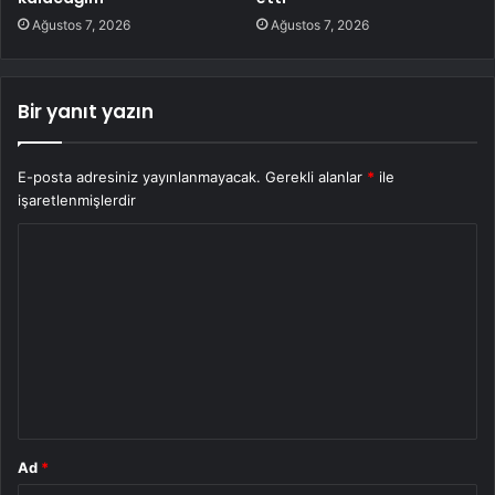
Ağustos 7, 2026
Ağustos 7, 2026
Bir yanıt yazın
E-posta adresiniz yayınlanmayacak.
Gerekli alanlar
*
ile
işaretlenmişlerdir
Y
o
r
u
m
*
Ad
*