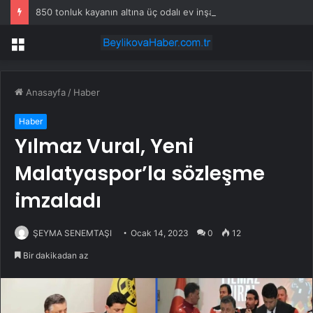
850 tonluk kayanın altına üç odalı ev inşa etti
Menü
Anasayfa
/
Haber
Haber
Yılmaz Vural, Yeni
Malatyaspor’la sözleşme
imzaladı
ŞEYMA SENEMTAŞI
Ocak 14, 2023
0
12
Bir dakikadan az