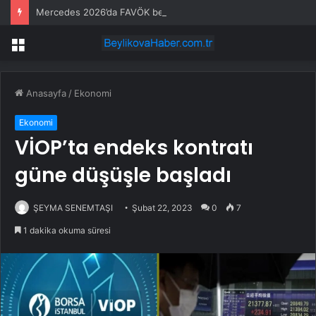
Mercedes 2026’da FAVÖK beklentisini aştı
Menü
Anasayfa
/
Ekonomi
Ekonomi
VİOP’ta endeks kontratı
güne düşüşle başladı
ŞEYMA SENEMTAŞI
Şubat 22, 2023
0
7
1 dakika okuma süresi