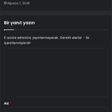
Ağustos 7, 2026
Bir yanıt yazın
E-posta adresiniz yayınlanmayacak.
Gerekli alanlar
*
ile
işaretlenmişlerdir
Y
o
r
u
m
*
Ad
*