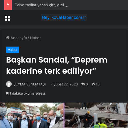
Evine tadilat yapan çift, gizli bölmede deste deste para buldu
Menü
Anasayfa
/
Haber
Haber
Başkan Sandal, “Deprem
kaderine terk ediliyor”
ŞEYMA SENEMTAŞI
Şubat 22, 2023
0
10
1 dakika okuma süresi