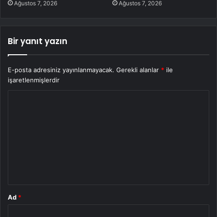
Ağustos 7, 2026
Ağustos 7, 2026
Bir yanıt yazın
E-posta adresiniz yayınlanmayacak.
Gerekli alanlar
*
ile
işaretlenmişlerdir
Y
o
r
u
m
*
Ad
*