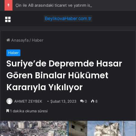
Çin ile AB arasındaki ticaret ve yatırım istişare mekanizmasının ikinci toplantısı sonbaharda yapılacak
Menü
Anasayfa
/
Haber
Haber
Suriye’de Depremde Hasar
Gören Binalar Hükümet
Kararıyla Yıkılıyor
AHMET ZEYBEK
Şubat 13, 2023
0
8
1 dakika okuma süresi