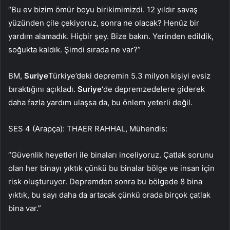
“Bu ev bizim ömür boyu birikimimizdi. 12 yıldır savaş
yüzünden çile çekiyoruz, sonra ne olacak? Henüz bir
yardım alamadık. Hiçbir şey. Bize bakın. Yerinden edildik,
soğukta kaldık. Şimdi sırada ne var?”
BM,
Suriye
Türkiye’deki depremin 5.3 milyon kişiyi evsiz
bıraktığını açıkladı.
Suriye
‘de depremzedelere giderek
daha fazla yardım ulaşsa da, bu önlem yeterli değil.
SES 4 (Arapça): THAER RAHHAL, Mühendis:
“Güvenlik heyetleri ile binaları inceliyoruz. Çatlak sorunu
olan her binayı yıktık çünkü bu binalar bölge ve insan için
risk oluşturuyor. Depremden sonra bu bölgede 8 bina
yıktık, bu sayı daha da artacak çünkü orada birçok çatlak
bina var.”