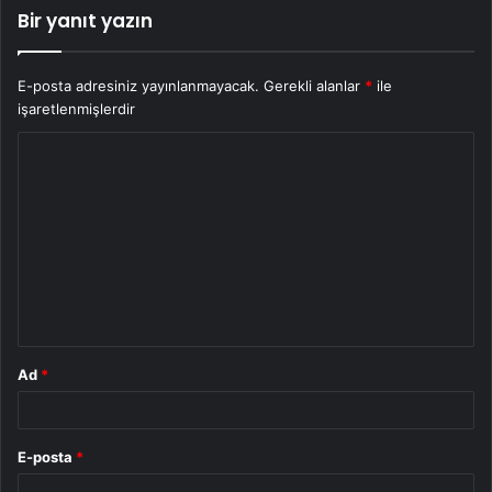
Bir yanıt yazın
E-posta adresiniz yayınlanmayacak.
Gerekli alanlar
*
ile
işaretlenmişlerdir
Y
o
r
u
m
*
Ad
*
E-posta
*