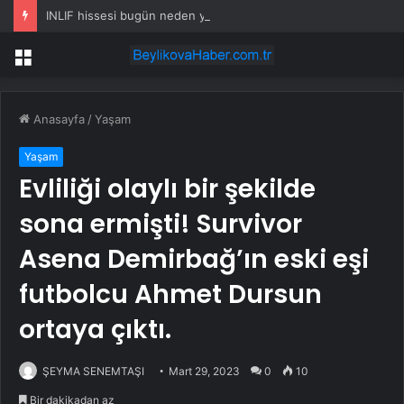
INLIF hissesi bugün neden yükselişte?
Menü
Anasayfa
/
Yaşam
Yaşam
Evliliği olaylı bir şekilde
sona ermişti! Survivor
Asena Demirbağ’ın eski eşi
futbolcu Ahmet Dursun
ortaya çıktı.
ŞEYMA SENEMTAŞI
Mart 29, 2023
0
10
Bir dakikadan az