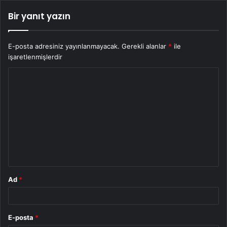
Bir yanıt yazın
E-posta adresiniz yayınlanmayacak.
Gerekli alanlar
*
ile
işaretlenmişlerdir
Y
o
r
u
m
*
Ad
*
E-posta
*