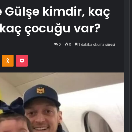
e Gülşe kimdir, kaç
, kaç çocuğu var?
0
0
1 dakika okuma süresi
VKontakte
Odnoklassniki
Pocket