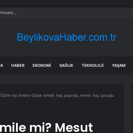
 hissesi bugün neden yükselişte?
FA
HABER
EKONOMI
SAĞLIK
TEKNOLOJI
YAŞAM
zil’in eşi Amine Gülşe kimdir, kaç yaşında, nereli, kaç çocuğu
mile mi? Mesut