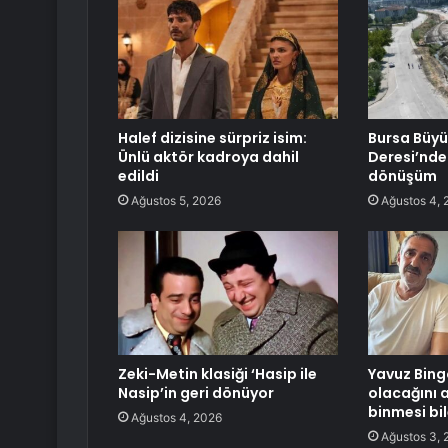
Halef dizisine sürpriz isim:
Bursa Büyü
Ünlü aktör kadroya dahil
Deresi’nde
edildi
dönüşüm
Ağustos 5, 2026
Ağustos 4, 
Zeki-Metin klasiği ‘Hasip ile
Yavuz Bing
Nasip’in geri dönüyor
olacağını 
binmesi bi
Ağustos 4, 2026
Ağustos 3, 