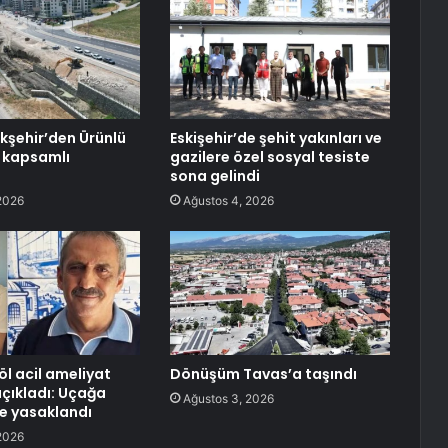
kşehir’den Ürünlü
Eskişehir’de şehit yakınları ve
 kapsamlı
gazilere özel sosyal tesiste
sona gelindi
2026
Ağustos 4, 2026
öl acil ameliyat
Dönüşüm Tavas’a taşındı
açıkladı: Uçağa
Ağustos 3, 2026
le yasaklandı
2026