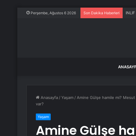
INLIF
Perşembe, Ağustos 6 2026
Son Dakika Haberleri
ANASAY
Anasayfa
/
Yaşam
/
Amine Gülşe hamile mi? Mesut Ö
var?
Yaşam
Amine Gülşe ha