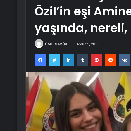
Özil’in eşi Amin
yaşında, nereli
ÜMİT SAVĞA
Ocak 22, 2026
Facebook
Twitter
LinkedIn
Tumblr
Pinterest
Reddit