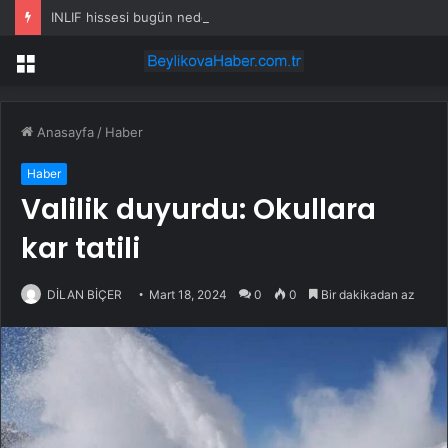
INLIF hissesi bugün neden yükselişte?
Menü
Anasayfa
/
Haber
Haber
Valilik duyurdu: Okullara
kar tatili
DİLAN BİÇER
Mart 18, 2024
0
0
Bir dakikadan az