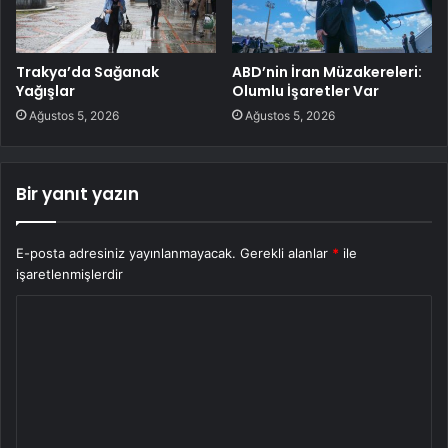
Trakya’da Sağanak
ABD’nin İran Müzakereleri:
Yağışlar
Olumlu İşaretler Var
Ağustos 5, 2026
Ağustos 5, 2026
Bir yanıt yazın
E-posta adresiniz yayınlanmayacak.
Gerekli alanlar
*
ile
işaretlenmişlerdir
Y
o
r
u
m