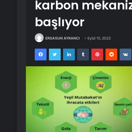
karbon mekaniz
başlıyor
ERSAGUN AYRANCI
Eylül 15, 2023
Facebook
Twitter
LinkedIn
Tumblr
Pinterest
Reddit