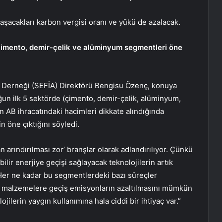
laşacakları karbon vergisi oranı ve yükü de azalacak.
 çimento, demir-çelik ve alüminyum segmentleri öne
ı Derneği (SEFİA) Direktörü Bengisu Özenç, konuya
ğun ilk 5 sektörde (çimento, demir-çelik, alüminyum,
n AB ihracatındaki hacimleri dikkate alındığında
 öne çıktığını söyledi.
rındırılması zor’ branşlar olarak adlandırılıyor. Çünkü
bilir enerjiye geçişi sağlayacak teknolojilerin artık
. Her ne kadar bu segmentlerdeki bazı süreçler
tif malzemelere geçiş emisyonların azaltılmasını mümkün
ojilerin yaygın kullanımına hala ciddi bir ihtiyaç var.”