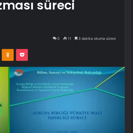
ması süreci
0
11
3 dakika okuma süresi
VKontakte
Odnoklassniki
Pocket