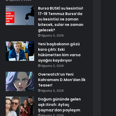
Bursa BUSKİ su kesintisi!
17-18 Temmuz Bursa’da
su kesintisi ne zaman
bitecek, sular ne zaman
gelecek?
Ağustos 5, 2026
Yeni başbakanın gözü
kara çıktı: Eski
hükümetten kim varsa
ayağını kaydırıyor
Ağustos 5, 2026
Overwatch’un Yeni
Kahramanı D.Mon’dan İlk
Teaser!
Ağustos 5, 2026
Doğum gününde gelen
aşk itirafı: Aytaç
Şaşmaz’dan paylaşım
Ağustos 5, 2026