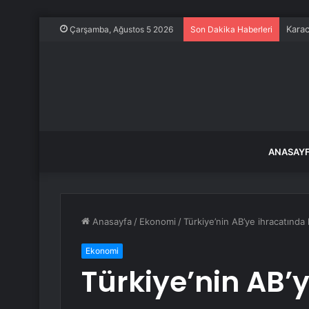
Şırna
Çarşamba, Ağustos 5 2026
Son Dakika Haberleri
ANASAY
Anasayfa
/
Ekonomi
/
Türkiye’nin AB’ye ihracatında
Ekonomi
Türkiye’nin AB’