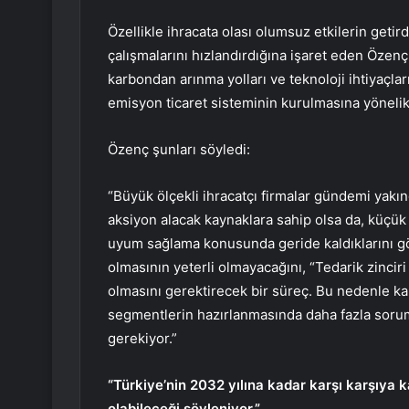
Özellikle ihracata olası olumsuz etkilerin get
çalışmalarını hızlandırdığına işaret eden Öze
karbondan arınma yolları ve teknoloji ihtiyaçlar
emisyon ticaret sisteminin kurulmasına yönelik ç
Özenç şunları söyledi:
“Büyük ölçekli ihracatçı firmalar gündemi yakın
aksiyon alacak kaynaklara sahip olsa da, küçü
uyum sağlama konusunda geride kaldıklarını gör
olmasının yeterli olmayacağını, “Tedarik zinciri 
olmasını gerektirecek bir süreç. Bu nedenle ka
segmentlerin hazırlanmasında daha fazla sorumlu
gerekiyor.”
“Türkiye’nin 2032 yılına kadar karşı karşıya ka
olabileceği söyleniyor.”