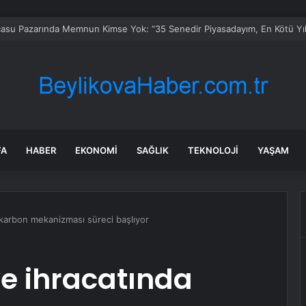
k’ta 252 üreticiye sebze fidesi dağıtıldı
FA
HABER
EKONOMI
SAĞLIK
TEKNOLOJI
YAŞAM
 karbon mekanizması süreci başlıyor
ye ihracatında