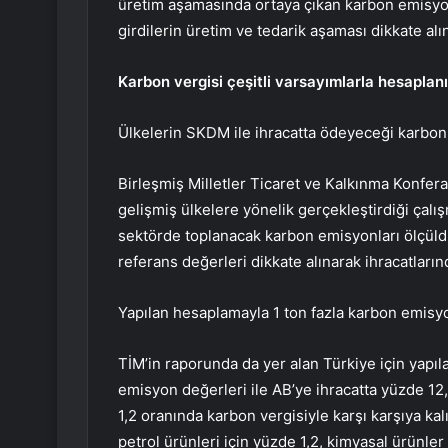
üretim aşamasında ortaya çıkan karbon emisyonl
girdilerin üretim ve tedarik aşaması dikkate alın
Karbon vergisi çeşitli varsayımlarla hesaplan
Ülkelerin SKDM ile ihracatta ödeyeceği karbon v
Birleşmiş Milletler Ticaret ve Kalkınma Konfer
gelişmiş ülkelere yönelik gerçekleştirdiği çalışm
sektörde toplanacak karbon emisyonları ölçüldü, 
referans değerleri dikkate alınarak ihracatları
Yapılan hesaplamayla 1 ton fazla karbon emisyo
TİM’in raporunda da yer alan Türkiye için yap
emisyon değerleri ile AB’ye ihracatta yüzde 12
1,2 oranında karbon vergisiyle karşı karşıya kal
petrol ürünleri için yüzde 1,2, kimyasal ürünler