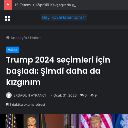
15 Temmuz Köprülü Kavşağı’nda güvenli ulaşım
Menü
Anasayfa
/
Haber
Haber
Trump 2024 seçimleri için
başladı: Şimdi daha da
kızgınım
ERSAGUN AYRANCI
Ocak 31, 2023
0
9
1 dakika okuma süresi