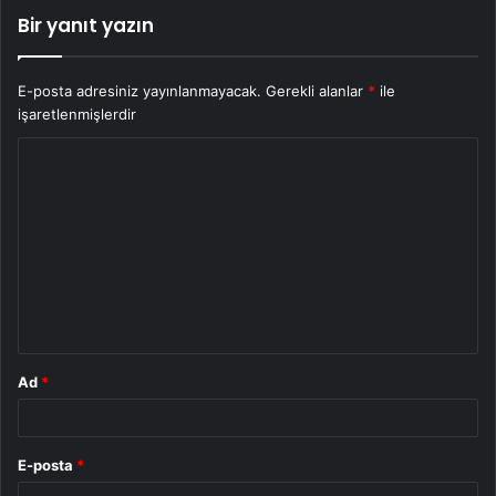
Bir yanıt yazın
E-posta adresiniz yayınlanmayacak.
Gerekli alanlar
*
ile
işaretlenmişlerdir
Y
o
r
u
m
*
Ad
*
E-posta
*