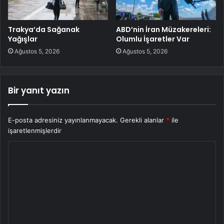
Trakya’da Sağanak
ABD’nin İran Müzakereleri:
Yağışlar
Olumlu İşaretler Var
Ağustos 5, 2026
Ağustos 5, 2026
Bir yanıt yazın
E-posta adresiniz yayınlanmayacak.
Gerekli alanlar
*
ile
işaretlenmişlerdir
Y
o
r
u
m
*