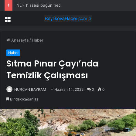
INLIF hissesi bugün neden yükselişte?
Menü
Anasayfa
/
Haber
Haber
Sıtma Pınar Çayı’nda
Temizlik Çalışması
NURCAN BAYRAM
Haziran 14, 2025
0
0
Bir dakikadan az