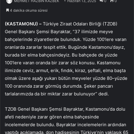
MEHMET HAZBİN KAZBEK
Haziran 13, 2025
0
0
4 dakika okuma süresi
(KASTAMONU)
–
Türkiye Ziraat Odaları Birliği (TZOB)
Genel Başkanı Şemsi Bayraktar, “37 ilimizde meyve
bahçelerinde ziyaretlerde bulunduk. Yüzde 100’lere varan
oranlarda zararlar tespit ettik. Bugünde Kastamonu’dayız,
burada bir elma bahçesindeyiz. Bu bahçede de yüzde
100’lere varan oranda bir zarar söz konusu. Kastamonu
ilimizde ceviz, armut, erik, fındık, kiraz, şeftali, elma başta
olmak üzere aşağı yukarı bütün meyveler yüzde 80–yüzde
100 oranında zarar görmüş durumda. Şeker pancarı
tarlalarımızda da bir miktar zarar bulunuyor” dedi.
TZOB Genel Başkanı Şemsi Bayraktar, Kastamonu’da dolu
afeti nedeniyle zarar gören elma bahçesinde
incelemelerde bulundu. Bayraktar incelemelerin ardından
yaptığı açıklamada, don hadisesinin Türkiye’nin yaklaşık 65