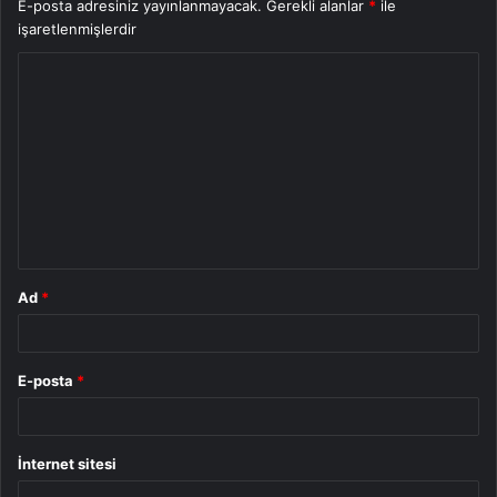
E-posta adresiniz yayınlanmayacak.
Gerekli alanlar
*
ile
işaretlenmişlerdir
Y
o
r
u
m
*
Ad
*
E-posta
*
İnternet sitesi