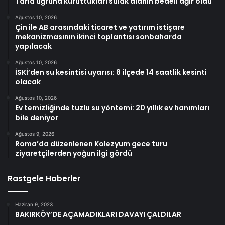
Tarla uğruna kuruttukları sulak alanın bedeli ağır oldu
Ağustos 10, 2026
Çin ile AB arasındaki ticaret ve yatırım istişare
mekanizmasının ikinci toplantısı sonbaharda
yapılacak
Ağustos 10, 2026
İSKİ’den su kesintisi uyarısı: 8 ilçede 14 saatlik kesinti
olacak
Ağustos 10, 2026
Ev temizliğinde tuzlu su yöntemi: 20 yıllık ev hanımları
bile deniyor
Ağustos 9, 2026
Roma’da düzenlenen Kolezyum gece turu
ziyaretçilerden yoğun ilgi gördü
Rastgele Haberler
Haziran 9, 2023
BAKIRKÖY’DE AÇAMADIKLARI DAVAYI ÇALDILAR