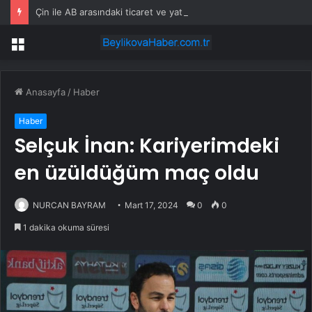
Çin ile AB arasındaki ticaret ve yatırım istişare mekanizmasının ikinci toplantısı sonbaharda yapılacak
Menü
Anasayfa
/
Haber
Haber
Selçuk İnan: Kariyerimdeki
en üzüldüğüm maç oldu
NURCAN BAYRAM
Mart 17, 2024
0
0
1 dakika okuma süresi