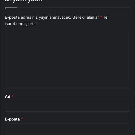
E-posta adresiniz yayınlanmayacak.
Gerekli alanlar
*
ile
işaretlenmişlerdir
Y
o
r
u
m
*
Ad
*
E-posta
*