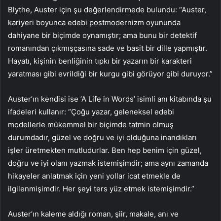
Blythe, Auster için şu değerlendirmede bulundu: “Auster,
kariyeri boyunca edebi postmodernizm oyununda
dahiyane bir biçimde oynamıştır; ama bunu bir detektif
romanından çıkmışçasına sade ve basit bir dille yapmıştır.
Hayatı, kişinin benliğinin tıpkı bir yazarın bir karakteri
yaratması gibi evrildiği bir kurgu gibi görüyor gibi duruyor.”
Auster’ın kendisi ise ‘A Life in Words’ isimli anı kitabında şu
ifadeleri kullanır: “Çoğu yazar, geleneksel edebi
modellerle mükemmel bir biçimde tatmin olmuş
durumdadır, güzel ve doğru ve iyi olduğuna inandıkları
işler üretmekten mutludurlar. Ben hep benim için güzel,
doğru ve iyi olanı yazmak istemişimdir; ama aynı zamanda
hikayeler anlatmak için yeni yollar icat etmekle de
ilgilenmişimdir. Her şeyi ters yüz etmek istemişimdir.”
Auster’ın kaleme aldığı roman, şiir, makale, anı ve