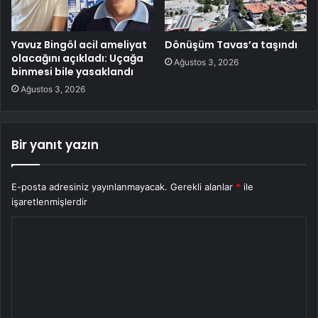
Yavuz Bingöl acil ameliyat
Dönüşüm Tavas’a taşındı
olacağını açıkladı: Uçağa
Ağustos 3, 2026
binmesi bile yasaklandı
Ağustos 3, 2026
Bir yanıt yazın
E-posta adresiniz yayınlanmayacak.
Gerekli alanlar
*
ile
işaretlenmişlerdir
Y
o
r
u
m