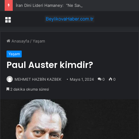
İran Dini Lideri Hamaney: “Ne Savaş Ne Barış” Durumunun Sona Erdirilmesi Gerekiyor
Menü
Anasayfa
/
Yaşam
Yaşam
Paul Auster kimdir?
MEHMET HAZBİN KAZBEK
Mayıs 1, 2024
0
0
2 dakika okuma süresi