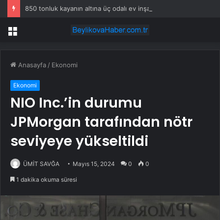
850 tonluk kayanın altına üç odalı ev inşa etti
Menü
Anasayfa
/
Ekonomi
Ekonomi
NIO Inc.’in durumu
JPMorgan tarafından nötr
seviyeye yükseltildi
ÜMİT SAVĞA
Mayıs 15, 2024
0
0
1 dakika okuma süresi