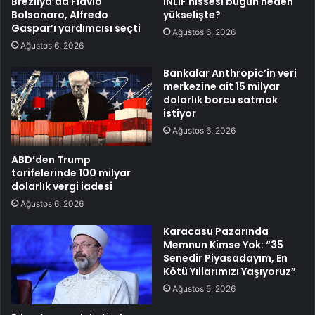
Brezilya’da Flavio
INLIF hissesi bugün neden
Bolsonaro, Alfredo
yükselişte?
Gaspar’ı yardımcısı seçti
Ağustos 6, 2026
Ağustos 6, 2026
Bankalar Anthropic’in veri
merkezine ait 15 milyar
dolarlık borcu satmak
istiyor
Ağustos 6, 2026
ABD’den Trump
tarifelerinde 100 milyar
dolarlık vergi iadesi
Ağustos 6, 2026
Karacasu Pazarında
Memnun Kimse Yok: “35
Senedir Piyasadayım, En
Kötü Yıllarımızı Yaşıyoruz”
Ağustos 5, 2026