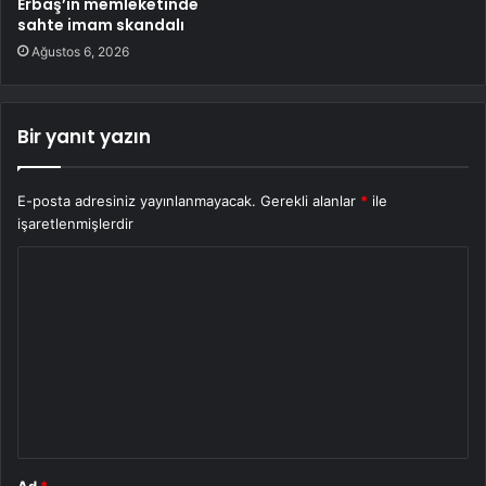
Erbaş’ın memleketinde
sahte imam skandalı
Ağustos 6, 2026
Bir yanıt yazın
E-posta adresiniz yayınlanmayacak.
Gerekli alanlar
*
ile
işaretlenmişlerdir
Y
o
r
u
m
*
Ad
*