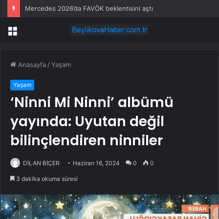
Mercedes 2026’da FAVÖK beklentisini aştı
Menü
Anasayfa
/
Yaşam
Yaşam
‘Ninni Mi Ninni’ albümü
yayında: Uyutan değil
bilinçlendiren ninniler
DİLAN BİÇER
Haziran 16, 2024
0
0
3 dakika okuma süresi