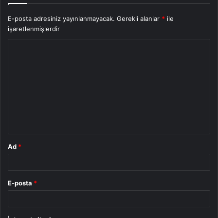
E-posta adresiniz yayınlanmayacak.
Gerekli alanlar
*
ile
işaretlenmişlerdir
Y
o
r
u
m
*
Ad
*
E-posta
*