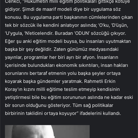
Cenkci, “Hükümetin milli eğitim politikaları gittikçe kötüye
gidiyor. Şimdi de maarif modeli diye bir uygulama söz
konusu. Bu uygulama parti başkanının cümlelerinden çıkan
tek bir sözcük ile kendini anlatıyor aslında; ‘O’ku, ‘D’üşün,
‘U’ygula, ‘N’eticelendir. Buradan ‘ODUN’ sözcüğü çıkıyor.
Eğer şu anki eğitim modeli buysa, bu insanları uyutmaktan
başka bir şey değildir. Zaten günümüz medyasındaki
yayınlar, programlar her biri ayrı bir afyon. İnsanların
içerisinde bulundukları ekonomik sıkıntıları, insan hakları
sorunlarını bertaraf etmenin yolu başka şeyler ortaya
koyarak başka gündemler yaratmak. Rahmetli Erkin
Koray’ın kızını milli eğitime teslim etmeyip kendisinin
yetiştirmesi bile bu eğitim sorununun aslında ne kadar eski
bir sorun olduğunu gösteriyor. Tüm sağ politikalar
birbirinin taklidini ortaya koyuyor” ifadelerini kullandı.