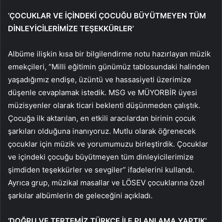
‘ÇOCUKLAR VE İÇİNDEKİ ÇOCUĞU BÜYÜTMEYEN TÜM
DİNLEYİCİLERİMİZE TEŞEKKÜRLER’
Albüme ilişkin kısa bir bilgilendirme notu hazırlayan müzik
emekçileri, “Milli eğitimin günümüz tablosundaki halinden
yaşadığımız endişe, üzüntü ve hassasiyeti üzerimize
düşenle cevaplamak istedik. MSG ve MÜYORBİR üyesi
müzisyenler olarak ticari beklenti düşünmeden çalıştık.
Çocuğa ilk aktarılan, en etkili aracılardan birinin çocuk
şarkıları olduğuna inanıyoruz. Mutlu olarak öğrenecek
çocuklar için müzik ve yorumumuzu birleştirdik. Çocuklar
ve içindeki çocuğu büyütmeyen tüm dinleyicilerimize
şimdiden teşekkürler ve sevgiler” ifadelerini kullandı.
Ayrıca grup, müzikal masallar ve LÖSEV çocuklarına özel
şarkılar albümlerin de geleceğini açıkladı.
‘DOĞRU VE TERTEMİZ TÜRKÇE İLE PLANLAMA YAPTIK’