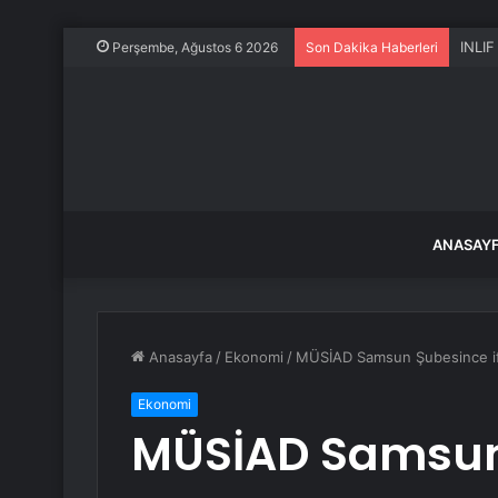
INLIF
Perşembe, Ağustos 6 2026
Son Dakika Haberleri
ANASAY
Anasayfa
/
Ekonomi
/
MÜSİAD Samsun Şubesince if
Ekonomi
MÜSİAD Samsun 