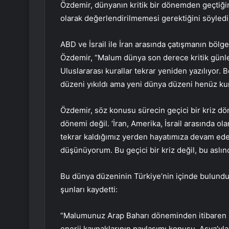
Özdemir, dünyanın kritik bir dönemden geçtiğin
olarak değerlendirilmemesi gerektiğini söyledi
ABD ve İsrail ile İran arasında çatışmanın bölge
Özdemir, “Malum dünya son derece kritik günle
Uluslararası kurallar tekrar yeniden yazılıyor
düzeni yıkıldı ama yeni dünya düzeni henüz kuru
Özdemir, söz konusu sürecin geçici bir kriz döne
dönemi değil. ‘İran, Amerika, İsrail arasında ol
tekrar kaldığımız yerden hayatımıza devam eder
düşünüyorum. Bu geçici bir kriz değil, bu aslı
Bu dünya düzeninin Türkiye’nin içinde bulund
şunları kaydetti:
“Malumunuz Arap Baharı döneminden itibaren z
enerji kaynaklarının paylaşımı konusu, Asya’yla 