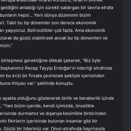
diğini anladığı için sürekli saldırgan bir tavırla etrafa
n, bunların hepsi… Yeni dünya düzeninin bizim
ri. Tabii bu tip dönemler son derece ekonomik
arı yaşıyoruz. Belirsizlikler çok fazla. Ama ekonomik
olarak da güçlü olabilirsek ancak bu tip dönemleri ve
mizin.”
a birleşmesi gerektiğine dikkati çekerek, “Biz öyle
aşkanımız Recep Tayyip Erdoğan’ın liderliği etrafında
üm bu krizi bir fırsata çevirecek şekliyle içerisinden
una ihtiyacı var.” şeklinde konuştu.
ik ayakta olduğunu göstererek birlik ve beraberlik içinde
“Yani bizim içeride, kendi içimizde, öncelikle
çerisinde durmamız ve dışarıya kesinlikle birbirinden
rklı fikirlerin içerisinde bulunan insanlar gibi bir
çlü bir liderimiz var. Onun etrafında hayırlısıyla