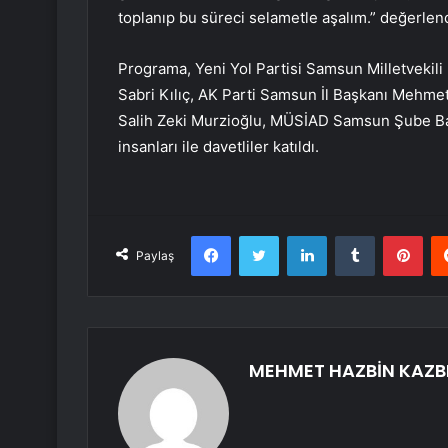
toplanıp bu süreci selametle aşalım.” değerle
Programa, Yeni Yol Partisi Samsun Milletvek
Sabri Kılıç, AK Parti Samsun İl Başkanı Mehme
Salih Zeki Murzioğlu, MÜSİAD Samsun Şube Baş
insanları ile davetliler katıldı.
Facebook
Twitter
LinkedIn
Tumblr
Pint
Paylaş
MEHMET HAZBİN KAZB