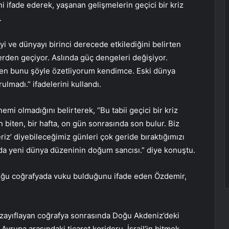
i ifade ederek, yaşanan gelişmelerin geçici bir kriz
.
yi ve dünyayı birinci derecede etkilediğini belirten
rden geçiyor. Aslında güç dengeleri değişiyor.
. Ben bunu şöyle özetliyorum kendimce. Eski dünya
lmadı.” ifadelerini kullandı.
mi olmadığını belirterek, “Bu tabii geçici bir kriz
an biten, bir hafta, on gün sonrasında son bulur. Biz
iz’ diyebileceğimiz günleri çok geride bıraktığımızı
nda yeni dünya düzeninin doğum sancısı.” diye konuştu.
uğu coğrafyada vuku bulduğunu ifade eden Özdemir,
ayıflayan coğrafya sonrasında Doğu Akdeniz’deki
Avrupa arasındaki ticaret koridoru, İsrail’in bitmek