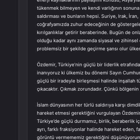
tükenmek bilmeyen ve kendi varlığının sonuna gel
saldırması ve bunların hepsi. Suriye, Irak, İra
coğrafyamızda zuhur edeceğinin de göstergele
kırılganlıklar getirir beraberinde. Bugün de onl
olduğu kadar aynı zamanda siyasal ve zihinsel 
problemsiz bir şekilde geçirme şansı olur ülke
Özdemir, Türkiye’nin güçlü bir liderlik etrafınd
inanıyoruz ki ülkemiz bu dönemi Sayın Cumhurb
güçlü bir iradeyle birleşmesi halinde inşallah t
çıkacaktır. Çıkmak zorundadır. Çünkü bölgenin b
İslam dünyasının her türlü saldırıya karşı dimd
hareket etmesi gerektiğini vurgulayan Özdemir, 
Türkiye’de güçlü durmamız, birlik, beraberlik i
ayrı, farklı fraksiyonlar halinde hareket eden, fa
görüntü vermememiz gerektiğini düşünüyorum. Gü