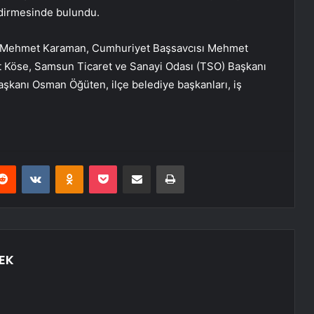
ndirmesinde bulundu.
ili Mehmet Karaman, Cumhuriyet Başsavcısı Mehmet
t Köse, Samsun Ticaret ve Sanayi Odası (TSO) Başkanı
kanı Osman Öğüten, ilçe belediye başkanları, iş
erest
Reddit
VKontakte
Odnoklassniki
Pocket
E-Posta ile paylaş
Yazdır
EK