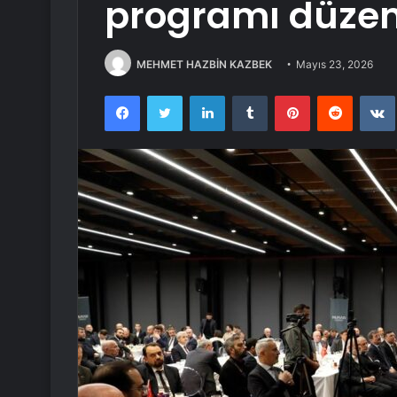
programı düzen
MEHMET HAZBİN KAZBEK
Mayıs 23, 2026
Facebook
Twitter
LinkedIn
Tumblr
Pinterest
Reddit