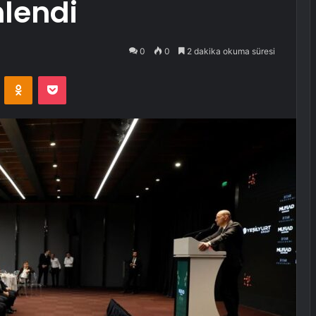
lendi
0
0
2 dakika okuma süresi
VKontakte
Odnoklassniki
Pocket