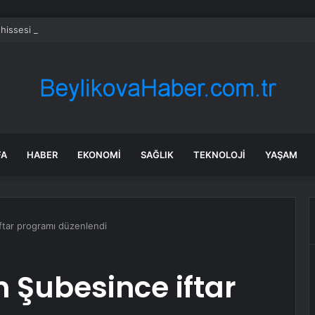
 hissesi bugün neden yükselişte?
FA
HABER
EKONOMI
SAĞLIK
TEKNOLOJI
YAŞAM
tar programı düzenlendi
Şubesince iftar