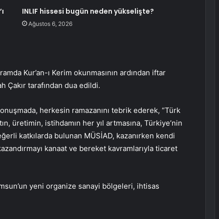
’ı
INLIF hissesi bugün neden yükselişte?
Ağustos 6, 2026
gramda Kur’an-ı Kerim okunmasının ardından iftar
lah Çakır tarafından dua edildi.
konuşmada, herkesin ramazanını tebrik ederek, “Türk
n, üretimin, istihdamın her yıl artmasına, Türkiye’nin
eğerli katkılarda bulunan MÜSİAD, kazanırken kendi
kazandırmayı kanaat ve bereket kavramlarıyla ticaret
n’un yeni organize sanayi bölgeleri, ihtisas