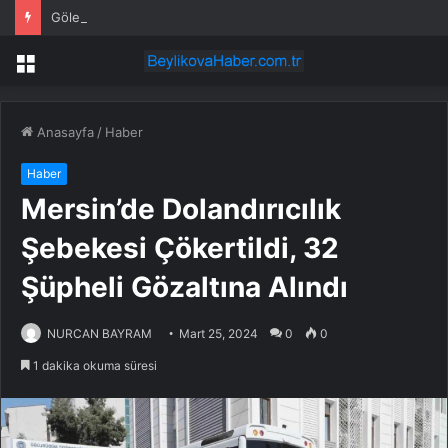
Gölet’te Cansız Bedeni Bulunan Kadın
Menü
Anasayfa
/
Haber
Haber
Mersin’de Dolandırıcılık
Şebekesi Çökertildi, 32
Şüpheli Gözaltına Alındı
NURCAN BAYRAM
Mart 25, 2024
0
0
1 dakika okuma süresi