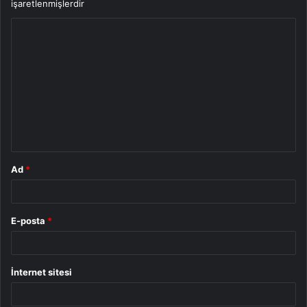
işaretlenmişlerdir
Y
o
r
u
m
*
Ad
*
E-posta
*
İnternet sitesi