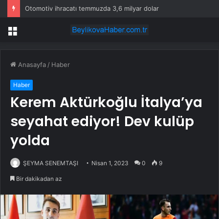
Otomotiv ihracatı temmuzda 3,6 milyar dolar
Menü
Anasayfa
/
Haber
Haber
Kerem Aktürkoğlu İtalya’ya
seyahat ediyor! Dev kulüp
yolda
ŞEYMA SENEMTAŞI
Nisan 1, 2023
0
9
Bir dakikadan az