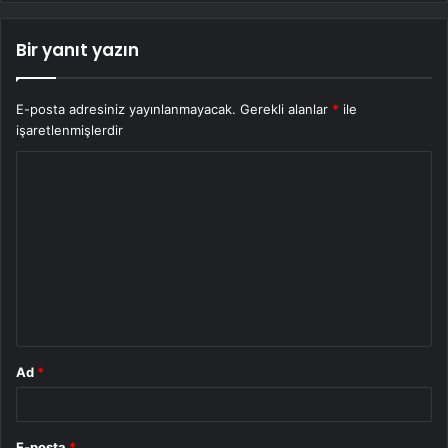
Bir yanıt yazın
E-posta adresiniz yayınlanmayacak.
Gerekli alanlar
*
ile
işaretlenmişlerdir
Y
o
r
u
m
*
Ad
*
E-posta
*