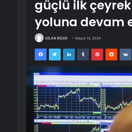
güçlü ilk çeyre
yoluna devam e
DİLAN BİÇER
Mayıs 15, 2024
Facebook
Twitter
LinkedIn
Tumblr
Pinterest
Reddit