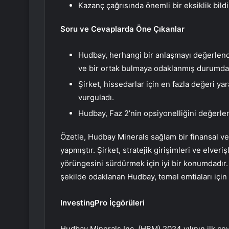
Kazanç çağrısında önemli bir eksiklik bildi
Soru ve Cevaplarda Öne Çıkanlar
Hudbay, herhangi bir anlaşmayı değerlend
ve bir ortak bulmaya odaklanmış durumda
Şirket, hissedarlar için en fazla değeri 
vurguladı.
Hudbay, Faz 2’nin opsiyonelliğini değerlen
Özetle, Hudbay Minerals sağlam bir finansal ve
yapmıştır. Şirket, stratejik girişimleri ve elver
yörüngesini sürdürmek için iyi bir konumdadır. O
şekilde odaklanan Hudbay, temel emtiaları içi
InvestingPro İçgörüleri
Hudbay Minerals Inc. (HBM) 2024 yılının ilk çeyr