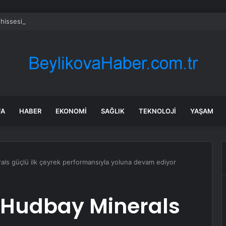
 hissesi bugün neden yükselişte?
FA
HABER
EKONOMI
SAĞLIK
TEKNOLOJI
YAŞAM
als güçlü ilk çeyrek performansıyla yoluna devam ediyor
: Hudbay Minerals