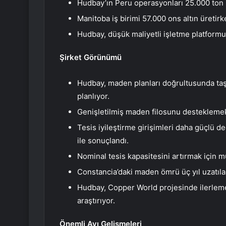
Hudbay’ın Peru operasyonları 25.000 ton b
Manitoba iş birimi 57.000 ons altın üretirk
Hudbay, düşük maliyetli işletme platformun
Şirket Görünümü
Hudbay, maden planları doğrultusunda ta
planlıyor.
Genişletilmiş maden filosunu desteklemek 
Tesis iyileştirme girişimleri daha güçlü 
ile sonuçlandı.
Nominal tesis kapasitesini artırmak için mü
Constancia’daki maden ömrü üç yıl uzatılar
Hudbay, Copper World projesinde ilerleme 
araştırıyor.
Önemli Ayı Gelişmeleri