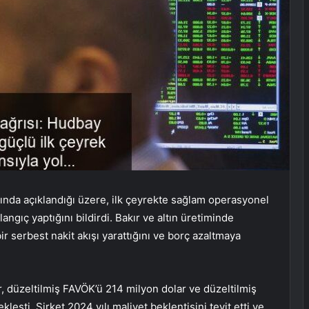
ında açıklandığı üzere, ilk çeyrekte sağlam operasyonel
angıç yaptığını bildirdi. Bakır ve altın üretiminde
ir serbest nakit akışı yarattığını ve borç azaltmaya
, düzeltilmiş FAVÖK’ü 214 milyon dolar ve düzeltilmiş
leşti. Şirket 2024 yılı maliyet beklentisini teyit etti ve