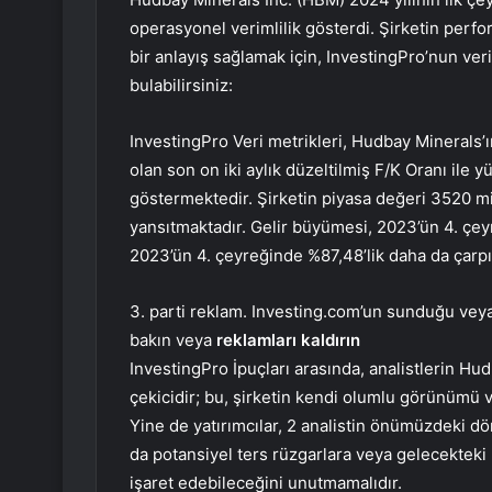
operasyonel verimlilik gösterdi. Şirketin perf
bir anlayış sağlamak için, InvestingPro’nun veri
bulabilirsiniz:
InvestingPro Veri metrikleri, Hudbay Minerals’ı
olan son on iki aylık düzeltilmiş F/K Oranı ile
göstermektedir. Şirketin piyasa değeri 3520 mi
yansıtmaktadır. Gelir büyümesi, 2023’ün 4. çeyre
2023’ün 4. çeyreğinde %87,48’lik daha da çarpıc
3. parti reklam. Investing.com’un sunduğu veya 
bakın veya
reklamları kaldırın
InvestingPro İpuçları arasında, analistlerin Hud
çekicidir; bu, şirketin kendi olumlu görünümü 
Yine de yatırımcılar, 2 analistin önümüzdeki dö
da potansiyel ters rüzgarlara veya gelecekteki
işaret edebileceğini unutmamalıdır.