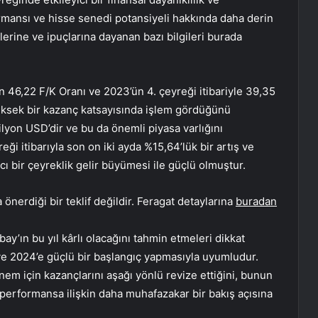
ormansı ve hisse senedi potansiyeli hakkında daha derin
lerine ve ipuçlarına dayanan bazı bilgileri burada
n 46,22 F/K Oranı ve 2023’ün 4. çeyreği itibariyle 39,35
 yüksek bir kazanç katsayısında işlem gördüğünü
lyon USD’dir ve bu da önemli piyasa varlığını
ği itibarıyla son on iki ayda %15,64’lük bir artış ve
ı bir çeyreklik gelir büyümesi ile güçlü olmuştur.
önerdiği bir teklif değildir. Feragat detaylarına
buradan
bay’ın bu yıl kârlı olacağını tahmin etmeleri dikkat
ve 2024’e güçlü bir başlangıç yapmasıyla uyumludur.
nem için kazançlarını aşağı yönlü revize ettiğini, bunun
 performansa ilişkin daha muhafazakar bir bakış açısına