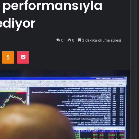
k performansıyla
diyor
0
0
3 dakika okuma süresi
VKontakte
Odnoklassniki
Pocket