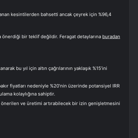
nan kesintilerden bahsetti ancak çeyrek için %96,4
önerdiği bir teklif değildir. Feragat detaylarına
buradan
arak bu yıl için altın çağrılarının yaklaşık %15’ini
kır fiyatları nedeniyle %20’nin üzerinde potansiyel IRR
lama kolaylığına sahiptir.
nerilen ve üretimi artırabilecek bir izin genişletmesini