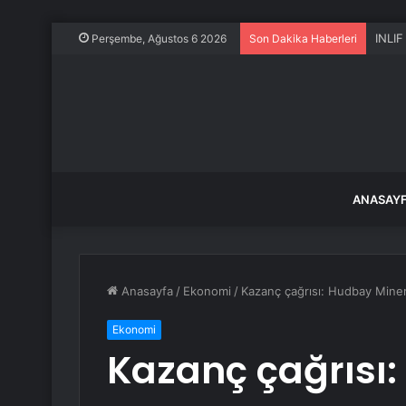
INLIF
Perşembe, Ağustos 6 2026
Son Dakika Haberleri
ANASAY
Anasayfa
/
Ekonomi
/
Kazanç çağrısı: Hudbay Miner
Ekonomi
Kazanç çağrısı