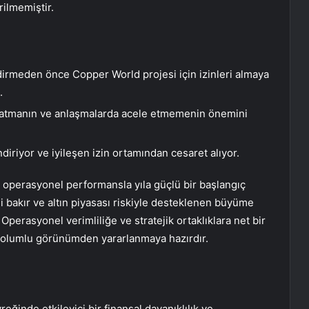
rilmemiştir.
irmeden önce Copper World projesi için izinleri almaya
.
yaratmanın ve anlaşmalarda acele etmemenin önemini
diriyor ve iyileşen izin ortamından cesaret alıyor.
 operasyonel performansla yıla güçlü bir başlangıç
işli bakır ve altın piyasası riskiyle desteklenen büyüme
perasyonel verimliliğe ve stratejik ortaklıklara net bir
n olumlu görünümden yararlanmaya hazırdır.
eğinde etkileyici bir finansal dayanıklılık ve