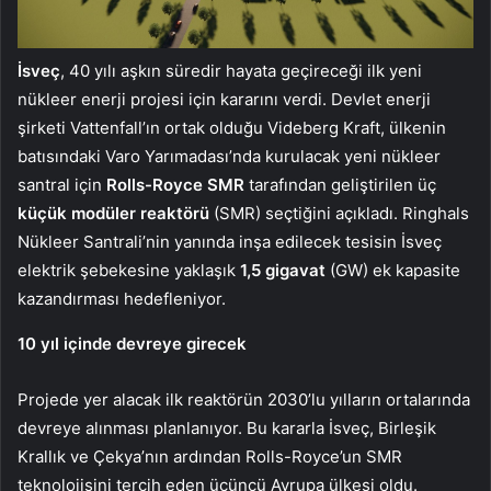
İsveç
, 40 yılı aşkın süredir hayata geçireceği ilk yeni
nükleer enerji projesi için kararını verdi. Devlet enerji
şirketi Vattenfall’ın ortak olduğu Videberg Kraft, ülkenin
batısındaki Varo Yarımadası’nda kurulacak yeni nükleer
santral için
Rolls-Royce SMR
tarafından geliştirilen üç
küçük modüler reaktörü
(SMR) seçtiğini açıkladı. Ringhals
Nükleer Santrali’nin yanında inşa edilecek tesisin İsveç
elektrik şebekesine yaklaşık
1,5 gigavat
(GW) ek kapasite
kazandırması hedefleniyor.
10 yıl içinde devreye girecek
Projede yer alacak ilk reaktörün 2030’lu yılların ortalarında
devreye alınması planlanıyor. Bu kararla İsveç, Birleşik
Krallık ve Çekya’nın ardından Rolls-Royce’un SMR
teknolojisini tercih eden üçüncü Avrupa ülkesi oldu.