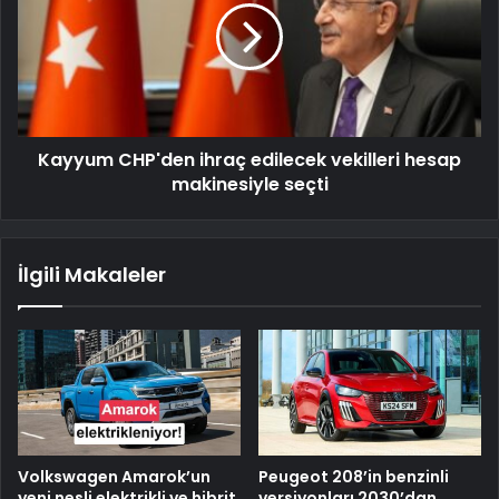
Kayyum CHP'den ihraç edilecek vekilleri hesap
makinesiyle seçti
İlgili Makaleler
Volkswagen Amarok’un
Peugeot 208’in benzinli
yeni nesli elektrikli ve hibrit
versiyonları 2030’dan