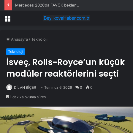
Mercedes 2026’da FAVÖK beklentisini aştı
Menü
Anasayfa
/
Teknoloji
Teknoloji
İsveç, Rolls-Royce’un küçük
modüler reaktörlerini seçti
DİLAN BİÇER
Temmuz 6, 2026
0
0
1 dakika okuma süresi