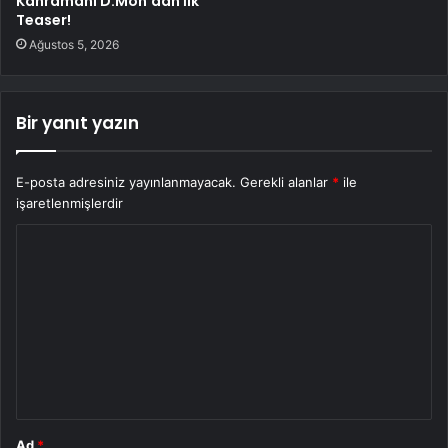
Kahramanı D.Mon’dan İlk
Teaser!
Ağustos 5, 2026
Bir yanıt yazın
E-posta adresiniz yayınlanmayacak.
Gerekli alanlar
*
ile
işaretlenmişlerdir
Y
o
r
u
m
*
Ad
*