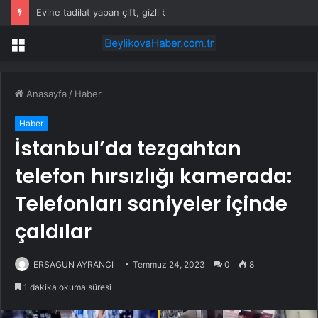
Evine tadilat yapan çift, gizli bölmede deste deste para buldu
Menü
Anasayfa
/
Haber
Haber
İstanbul’da tezgahtan
telefon hırsızlığı kamerada:
Telefonları saniyeler içinde
çaldılar
ERSAGUN AYRANCI
Temmuz 24, 2023
0
8
1 dakika okuma süresi