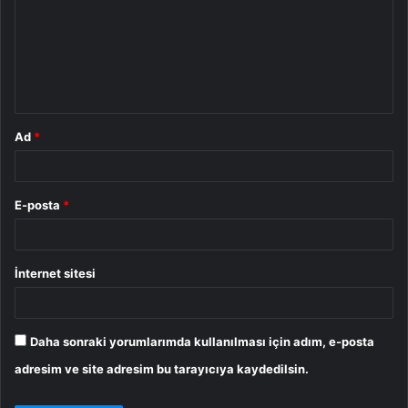
r
u
m
*
Ad
*
E-posta
*
İnternet sitesi
Daha sonraki yorumlarımda kullanılması için adım, e-posta
adresim ve site adresim bu tarayıcıya kaydedilsin.