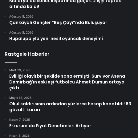
Malatya’da konut inşaatında göçük: 2 işçi toprak
altında kaldı!
Ağustos 8, 2026
Çankayalı Gençler “Beş Çayı”nda Buluşuyor
Ağustos 8, 2026
Hupalupa’yla yeni nesil oyuncak deneyimi
Rastgele Haberler
Mart 29, 2023
Evliliği olaylı bir şekilde sona ermişti! Survivor Asena
Demirbağ’ın eski eşi futbolcu Ahmet Dursun ortaya
çıktı.
Mayıs 13, 2026
Okul saldırısının ardından yüzlerce hesap kapatıldı! 83
gözaltı kararı
Kasım 7, 2025
Erzurum’da Fiyat Denetimleri Artıyor
Nisan 8, 2026