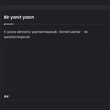
Bir yanıt yazın
E-posta adresiniz yayınlanmayacak.
Gerekli alanlar
*
ile
işaretlenmişlerdir
Y
o
r
u
m
*
Ad
*