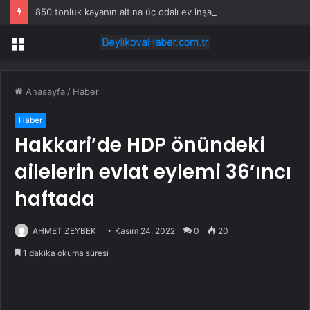
850 tonluk kayanın altına üç odalı ev inşa etti
Menü
Anasayfa
/
Haber
Haber
Hakkari’de HDP önündeki
ailelerin evlat eylemi 36’ıncı
haftada
AHMET ZEYBEK
Kasım 24, 2022
0
20
1 dakika okuma süresi