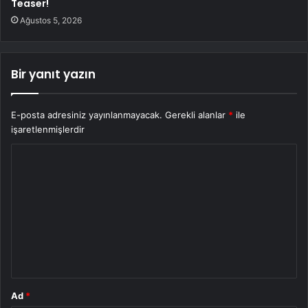
Teaser!
Ağustos 5, 2026
Bir yanıt yazın
E-posta adresiniz yayınlanmayacak.
Gerekli alanlar
*
ile
işaretlenmişlerdir
Y
o
r
u
m
*
Ad
*