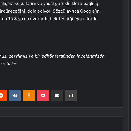
lışma koşullarını ve yasal gerekliliklere bağlılığı
sürdüreceğini iddia ediyor. Sözcü ayrıca Google’ın
ırda 15 $ ya da üzerinde belirlendiği eyaletlerde
, çevrilmiş ve bir editör tarafından incelenmiştir.
üze bakın.
erest
Reddit
VKontakte
Odnoklassniki
Pocket
E-Posta ile paylaş
Yazdır