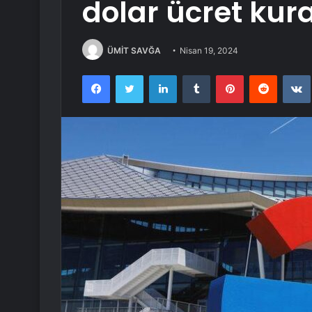
dolar ücret kural
ÜMİT SAVĞA
Nisan 19, 2024
Facebook
Twitter
LinkedIn
Tumblr
Pinterest
Reddit