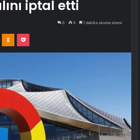
ını iptal etti
0
0
1 dakika okuma süresi
VKontakte
Odnoklassniki
Pocket