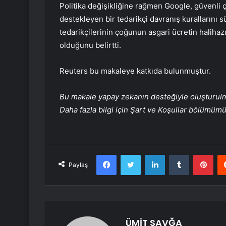
Politika değişikliğine rağmen Google, güvenli ça
destekleyen bir tedarikçi davranış kurallarını 
tedarikçilerinin çoğunun asgari ücretin halihaz
olduğunu belirtti.
Reuters bu makaleye katkıda bulunmuştur.
Bu makale yapay zekanın desteğiyle oluşturulmuş
Daha fazla bilgi için Şart ve Koşullar bölümüm
Facebook
Twitter
LinkedIn
Tumblr
Pint
Paylaş
ÜMİT SAVĞA