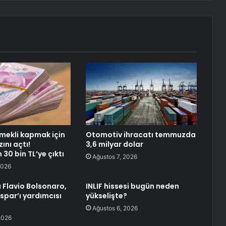
mekli kapmak için
Otomotiv ihracatı temmuzda
ını açtı!
3,6 milyar dolar
30 bin TL’ye çıktı
Ağustos 7, 2026
2026
a Flavio Bolsonaro,
INLIF hissesi bugün neden
spar’ı yardımcısı
yükselişte?
Ağustos 6, 2026
2026