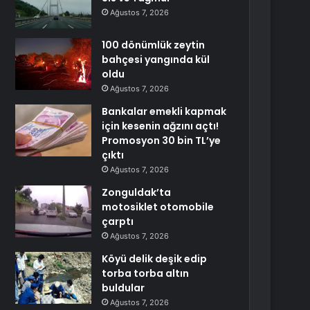
Ağustos 7, 2026
100 dönümlük zeytin
bahçesi yangında kül
oldu
Ağustos 7, 2026
Bankalar emekli kapmak
için kesenin ağzını açtı!
Promosyon 30 bin TL’ye
çıktı
Ağustos 7, 2026
Zonguldak’ta
motosiklet otomobile
çarptı
Ağustos 7, 2026
Köyü delik deşik edip
torba torba altın
buldular
Ağustos 7, 2026