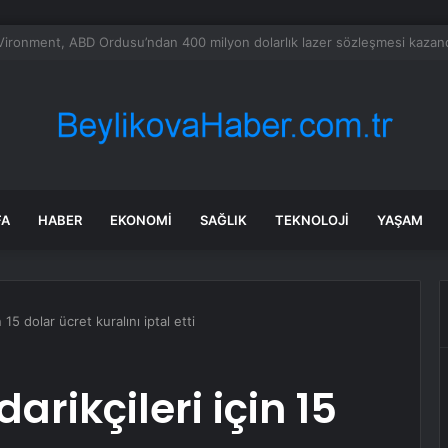
 tadilat yapan çift, gizli bölmede deste deste para buldu
FA
HABER
EKONOMI
SAĞLIK
TEKNOLOJI
YAŞAM
 15 dolar ücret kuralını iptal etti
arikçileri için 15