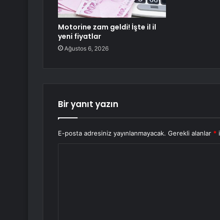
Motorine zam geldi! İşte il il
yeni fiyatlar
Ağustos 6, 2026
Bir yanıt yazın
E-posta adresiniz yayınlanmayacak.
Gerekli alanlar
*
i
Y
o
r
u
m