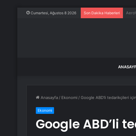
Evine
Cumartesi, Ağustos 8 2026
Son Dakika Haberleri
ANASAY
Anasayfa
/
Ekonomi
/
Google ABD’li tedarikçileri için
Ekonomi
Google ABD’li ted