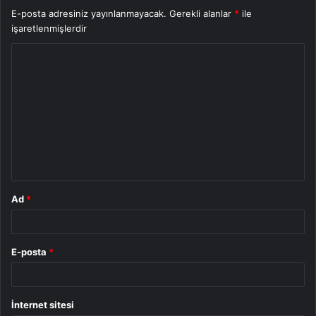
E-posta adresiniz yayınlanmayacak.
Gerekli alanlar
*
ile
işaretlenmişlerdir
Y
o
r
u
m
*
Ad
*
E-posta
*
İnternet sitesi