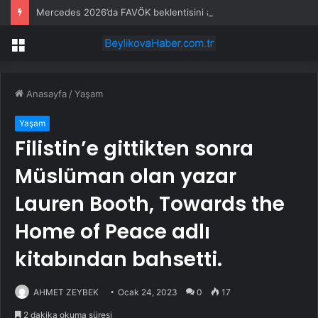
Mercedes 2026’da FAVÖK beklentisini aştı
Menü
Anasayfa
/
Yaşam
Yaşam
Filistin’e gittikten sonra
Müslüman olan yazar
Lauren Booth, Towards the
Home of Peace adlı
kitabından bahsetti.
AHMET ZEYBEK
Ocak 24, 2023
0
17
2 dakika okuma süresi