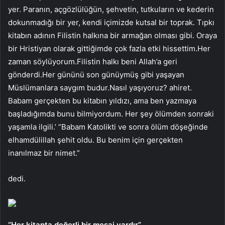
yer. Paranın, açgözlülüğün, şehvetin, tutkuların ve kederin
dokunmadığı bir yer, kendi içimizde kutsal bir toprak. Tıpkı
kitabın adının Filistin halkına bir armağan olması gibi. Oraya
bir Hristiyan olarak gittiğimde çok fazla etki hissettim.Her
zaman söylüyorum.Filistin halkı beni Allah’a geri
gönderdi.Her gününü son günüymüş gibi yaşayan
Müslümanlara saygım budur.Nasıl yaşıyoruz? ahiret.
Babam gerçekten bu kitabın yıldızı, ama ben yazmaya
başladığımda bunu bilmiyordum. Her şey ölümden sonraki
yaşamla ilgili.’ “Babam Katolikti ve sonra ölüm döşeğinde
elhamdülillah şehit oldu. Bu benim için gerçekten
inanılmaz bir nimet.”
dedi.
“Her kitapta değerli bir mesaj vardır”