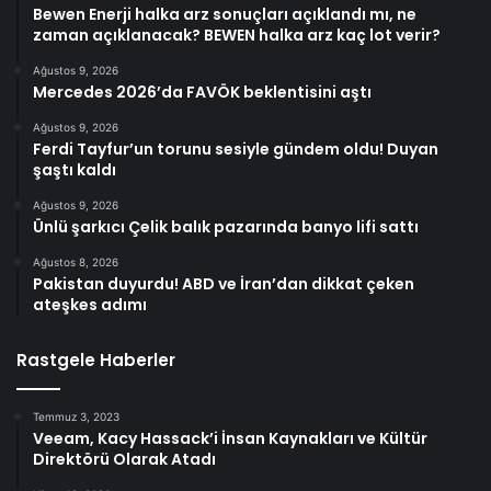
Bewen Enerji halka arz sonuçları açıklandı mı, ne
zaman açıklanacak? BEWEN halka arz kaç lot verir?
Ağustos 9, 2026
Mercedes 2026’da FAVÖK beklentisini aştı
Ağustos 9, 2026
Ferdi Tayfur’un torunu sesiyle gündem oldu! Duyan
şaştı kaldı
Ağustos 9, 2026
Ünlü şarkıcı Çelik balık pazarında banyo lifi sattı
Ağustos 8, 2026
Pakistan duyurdu! ABD ve İran’dan dikkat çeken
ateşkes adımı
Rastgele Haberler
Temmuz 3, 2023
Veeam, Kacy Hassack’i İnsan Kaynakları ve Kültür
Direktörü Olarak Atadı