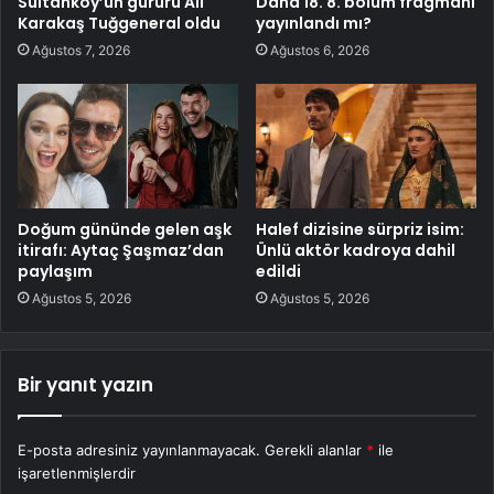
Sultanköy’ün gururu Ali
Daha 18. 8. bölüm fragmanı
Karakaş Tuğgeneral oldu
yayınlandı mı?
Ağustos 7, 2026
Ağustos 6, 2026
Doğum gününde gelen aşk
Halef dizisine sürpriz isim:
itirafı: Aytaç Şaşmaz’dan
Ünlü aktör kadroya dahil
paylaşım
edildi
Ağustos 5, 2026
Ağustos 5, 2026
Bir yanıt yazın
E-posta adresiniz yayınlanmayacak.
Gerekli alanlar
*
ile
işaretlenmişlerdir