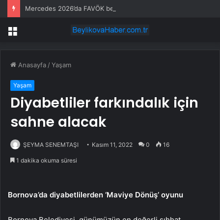
Mercedes 2026’da FAVÖK beklentisini aştı
Menü
Anasayfa
/
Yaşam
Yaşam
Diyabetliler farkındalık için
sahne alacak
ŞEYMA SENEMTAŞI
Kasım 11, 2022
0
16
1 dakika okuma süresi
Bornova’da diyabetlilerden ‘Maviye Dönüş’ oyunu
Bornova Belediyesi, günümüzün en değerli sıhhat