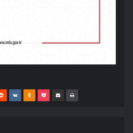
erest
Reddit
VKontakte
Odnoklassniki
Pocket
E-Posta ile paylaş
Yazdır