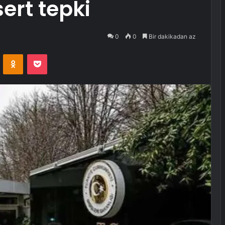
ert tepki
0
0
Bir dakikadan az
VKontakte
Odnoklassniki
Pocket