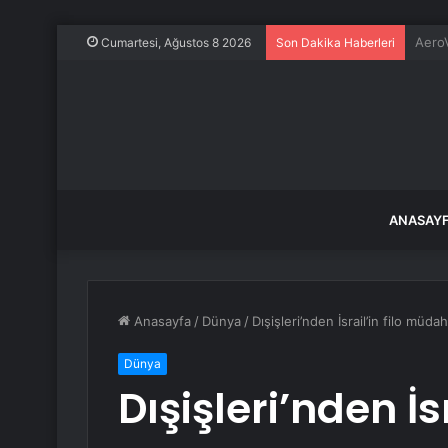
Evine
Cumartesi, Ağustos 8 2026
Son Dakika Haberleri
ANASAY
Anasayfa
/
Dünya
/
Dışişleri’nden İsrail’in filo müda
Dünya
Dışişleri’nden İsr