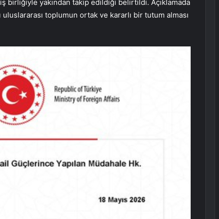
ş birliğiyle yakından takip edildiği belirtildi. Açıklamada
ı uluslararası toplumun ortak ve kararlı bir tutum alması