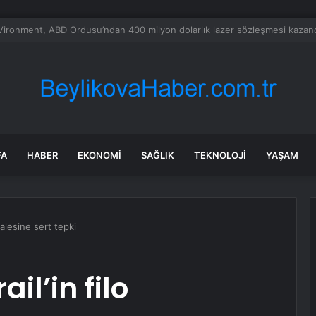
 tadilat yapan çift, gizli bölmede deste deste para buldu
FA
HABER
EKONOMI
SAĞLIK
TEKNOLOJI
YAŞAM
halesine sert tepki
ail’in filo