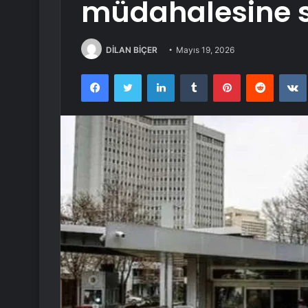
müdahalesine s
DİLAN BİÇER
Mayıs 19, 2026
Facebook
Twitter
LinkedIn
Tumblr
Pinterest
Reddit