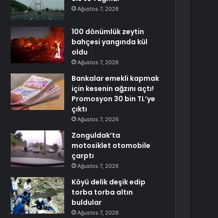
Ağustos 7, 2026
100 dönümlük zeytin
bahçesi yangında kül
oldu
Ağustos 7, 2026
Bankalar emekli kapmak
için kesenin ağzını açtı!
Promosyon 30 bin TL’ye
çıktı
Ağustos 7, 2026
Zonguldak’ta
motosiklet otomobile
çarptı
Ağustos 7, 2026
Köyü delik deşik edip
torba torba altın
buldular
Ağustos 7, 2026