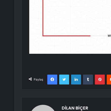
Facebook
Twitter
LinkedIn
Tumblr
Pint
Paylaş
DİLAN BİÇER