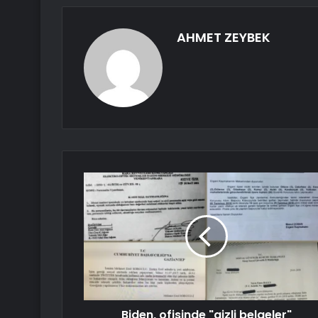
AHMET ZEYBEK
Biden, ofisinde "gizli belgeler"