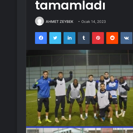
tamamladı
AHMET ZEYBEK
Ocak 14, 2023
Facebook
Twitter
LinkedIn
Tumblr
Pinterest
Reddit