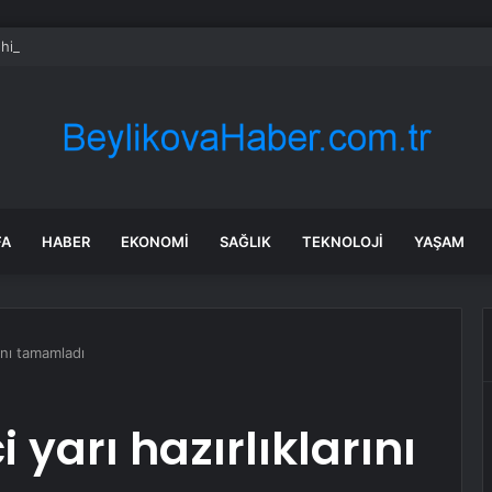
 hissesi bugün neden yükselişte?
FA
HABER
EKONOMI
SAĞLIK
TEKNOLOJI
YAŞAM
rını tamamladı
i yarı hazırlıklarını