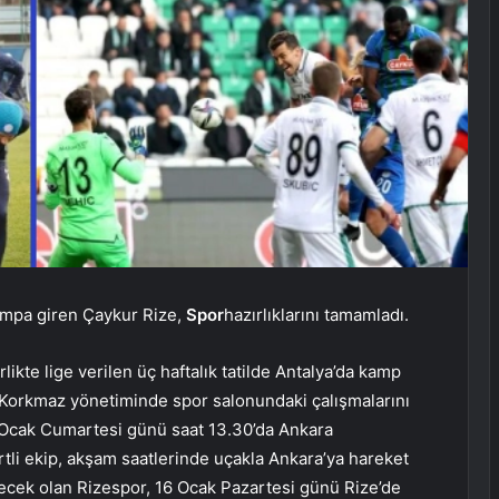
 kampa giren Çaykur Rize,
Spor
hazırlıklarını tamamladı.
rlikte lige verilen üç haftalık tatilde Antalya’da kamp
nt Korkmaz yönetiminde spor salonundaki çalışmalarını
14 Ocak Cumartesi günü saat 13.30’da Ankara
rtli ekip, akşam saatlerinde uçakla Ankara’ya hareket
decek olan Rizespor, 16 Ocak Pazartesi günü Rize’de