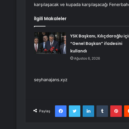
karşılaşacak ve kupada karşılaşacağı Fenerbahç
İlgili Makaleler
YSK Başkanı, Kılıçdaroğlu içi
“Genel Başkan” ifadesini
kullandı
Ağustos 6, 2026
seyhanajans.xyz
Facebook
Twitter
LinkedIn
Tumblr
Pint
Paylaş