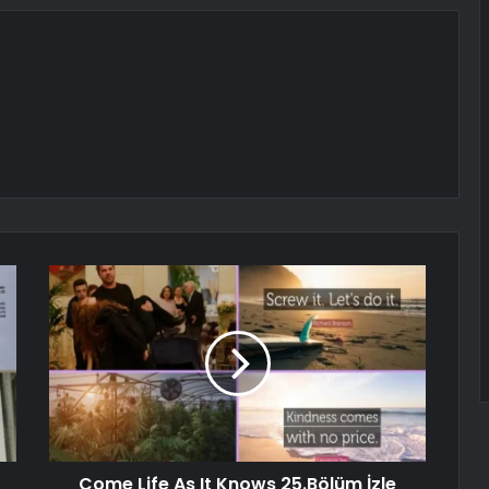
Come Life As It Knows 25.Bölüm İzle