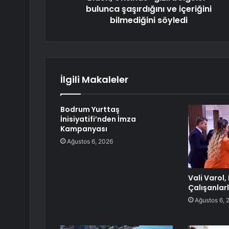
bulunca şaşırdığını ve içeriğini
bilmediğini söyledi
İlgili Makaleler
Bodrum Yurttaş
İnisiyatifi’nden İmza
Kampanyası
Ağustos 6, 2026
Vali Varol
Çalışanlar
Ağustos 6, 