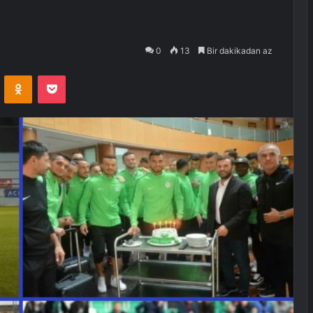
0
13
Bir dakikadan az
VKontakte
Odnoklassniki
Pocket