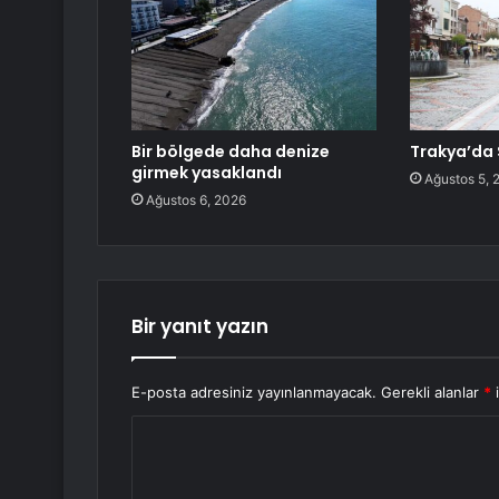
Bir bölgede daha denize
Trakya’da 
girmek yasaklandı
Ağustos 5, 
Ağustos 6, 2026
Bir yanıt yazın
E-posta adresiniz yayınlanmayacak.
Gerekli alanlar
*
i
Y
o