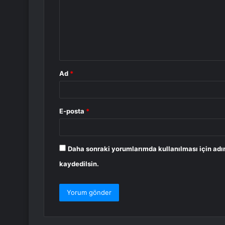
r
u
m
*
Ad
*
E-posta
*
Daha sonraki yorumlarımda kullanılması için adı
kaydedilsin.