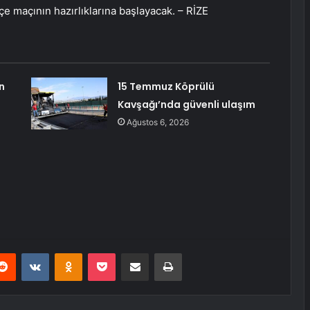
e maçının hazırlıklarına başlayacak. – RİZE
n
15 Temmuz Köprülü
Kavşağı’nda güvenli ulaşım
Ağustos 6, 2026
erest
Reddit
VKontakte
Odnoklassniki
Pocket
E-Posta ile paylaş
Yazdır