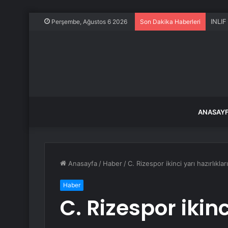
INLIF
Perşembe, Ağustos 6 2026
Son Dakika Haberleri
ANASAY
Anasayfa
/
Haber
/
C. Rizespor ikinci yarı hazırlıkla
Haber
C. Rizespor ikinc