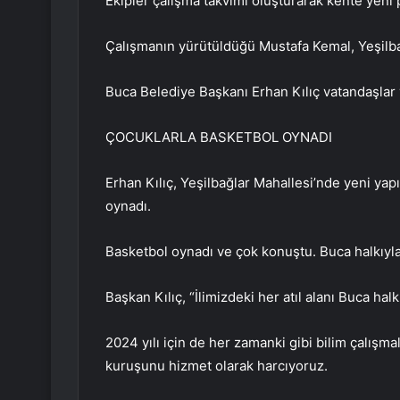
Ekipler çalışma takvimi oluşturarak kente yeni p
Çalışmanın yürütüldüğü Mustafa Kemal, Yeşilba
Buca Belediye Başkanı Erhan Kılıç vatandaşlar v
ÇOCUKLARLA BASKETBOL OYNADI
Erhan Kılıç, Yeşilbağlar Mahallesi’nde yeni yap
oynadı.
Basketbol oynadı ve çok konuştu. Buca halkıyl
Başkan Kılıç, “İlimizdeki her atıl alanı Buca hal
2024 yılı için de her zamanki gibi bilim çalışm
kuruşunu hizmet olarak harcıyoruz.