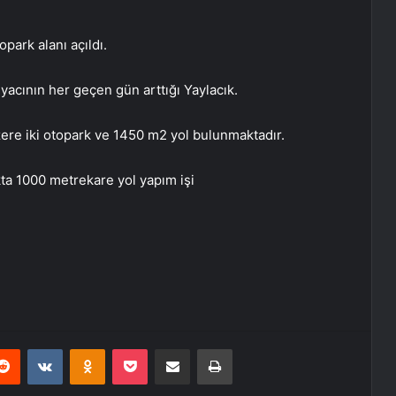
park alanı açıldı.
yacının her geçen gün arttığı Yaylacık.
ere iki otopark ve 1450 m2 yol bulunmaktadır.
ta 1000 metrekare yol yapım işi
erest
Reddit
VKontakte
Odnoklassniki
Pocket
E-Posta ile paylaş
Yazdır