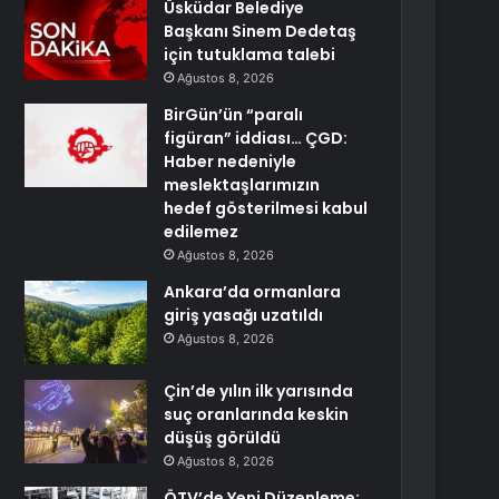
Üsküdar Belediye
Başkanı Sinem Dedetaş
için tutuklama talebi
Ağustos 8, 2026
BirGün’ün “paralı
figüran” iddiası… ÇGD:
Haber nedeniyle
meslektaşlarımızın
hedef gösterilmesi kabul
edilemez
Ağustos 8, 2026
Ankara’da ormanlara
giriş yasağı uzatıldı
Ağustos 8, 2026
Çin’de yılın ilk yarısında
suç oranlarında keskin
düşüş görüldü
Ağustos 8, 2026
ÖTV’de Yeni Düzenleme: