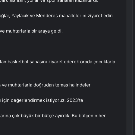
ark alanları, yollar ve spor sahaları kazandırdı.
ğlar, Yaylacık ve Menderes mahallelerini ziyaret edin
e muhtarlarla bir araya geldi.
ılan basketbol sahasını ziyaret ederek orada çocuklarla
a ve muhtarlarla doğrudan temas halindeler.
kı için değerlendirmek istiyoruz. 2023’te
alarına çok büyük bir bütçe ayırdık. Bu bütçenin her