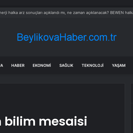
 2026’da FAVÖK beklentisini aştı
FA
HABER
EKONOMI
SAĞLIK
TEKNOLOJI
YAŞAM
n bilim mesaisi