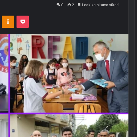
0
2
1 dakika okuma süresi
VKontakte
Odnoklassniki
Pocket