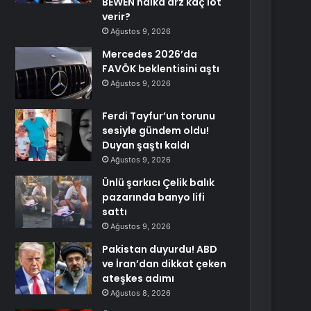
BEWEN halka arz kaç lot
verir?
Ağustos 9, 2026
Mercedes 2026’da
FAVÖK beklentisini aştı
Ağustos 9, 2026
Ferdi Tayfur’un torunu
sesiyle gündem oldu!
Duyan şaştı kaldı
Ağustos 9, 2026
Ünlü şarkıcı Çelik balık
pazarında banyo lifi
sattı
Ağustos 9, 2026
Pakistan duyurdu! ABD
ve İran’dan dikkat çeken
ateşkes adımı
Ağustos 8, 2026