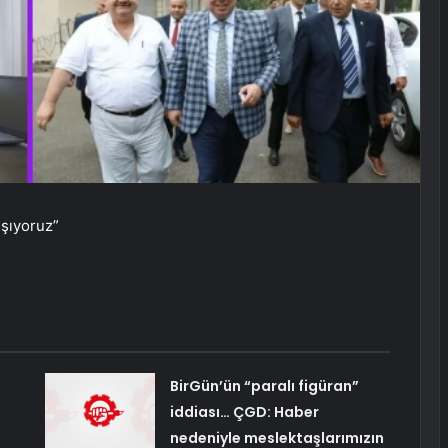
ışıyoruz”
BirGün’ün “paralı figüran”
iddiası… ÇGD: Haber
nedeniyle meslektaşlarımızın