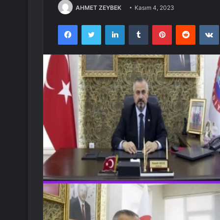
AHMET ZEYBEK
Kasım 4, 2023
Facebook
Twitter
LinkedIn
Tumblr
Pinterest
Reddit