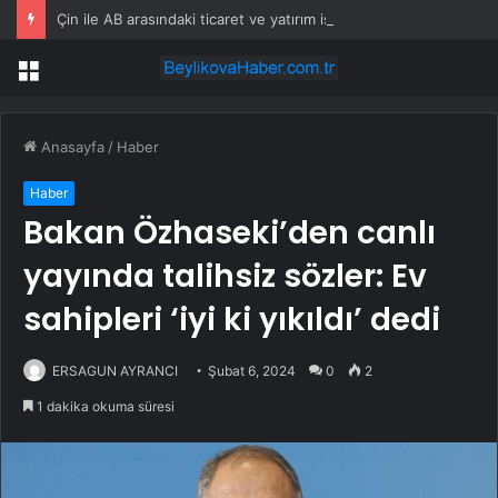
Çin ile AB arasındaki ticaret ve yatırım istişare mekanizmasının ikinci toplantısı sonbaharda yapılacak
Menü
Anasayfa
/
Haber
Haber
Bakan Özhaseki’den canlı
yayında talihsiz sözler: Ev
sahipleri ‘iyi ki yıkıldı’ dedi
ERSAGUN AYRANCI
Şubat 6, 2024
0
2
1 dakika okuma süresi