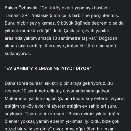
Bakan Özhaseki, “Çelik köy evleri yapmaya başladık.
Tamamı 3+1. Yaklaşık 5 ton çelik birbirine perçinlenmiş.
Bunu hiçbir şey yıkamaz. 9 büyüklüğünde deprem olsa da
yıkmak mümkün değil” dedi. Çelik çerçeveli yapılar
arasında yalıtım amaçlı 10 santimetre taş var.” Doğadan
alınan taşın eritilip liflere ayrıştırılan bir türü olan yünü
kullanıyoruz.
“EV SAHİBİ ‘YIKILMASI NE İYİYDİ’ DİYOR”
Daha sonra bunları sıkıştırıp bir araya getiriyoruz. Bu
resmen 10 santimetrelik taş duvar anlamına geliyor.
Mükemmel yalıtım sağlar. Şu ana kadar köy evlerini ziyaret
ettiğim ve köy evlerini ziyaret ettiğim ev sahipleri şunu
söylüyor; ‘Tanrı seni korusun. “Bakın evimiz yıkıldı (eğer
ölenler yoksa), yemin ederim yıkılması iyi oldu, bize çok
güzel bir villa verdiniz” diyor. Ama eğer ölen bir insan