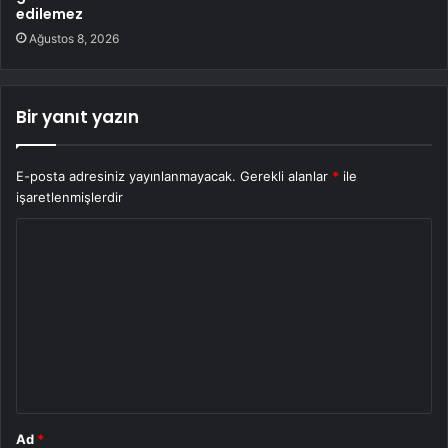
edilemez
Ağustos 8, 2026
Bir yanıt yazın
E-posta adresiniz yayınlanmayacak.
Gerekli alanlar
*
ile
işaretlenmişlerdir
Y
o
r
u
m
*
Ad
*