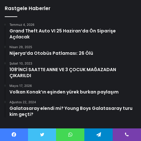
Rastgele Haberler
Temmuz 4, 2026
Grand Theft Auto VI 25 Haziran’da Ön Siparişe
Açılacak
Nisan 29, 2025
Nijerya’da Otobüs Patlaması: 26 Ölü
Şubat 10, 2023
108’İNCİ SAATTE ANNE VE 3 ÇOCUK MAĞAZADAN
ÇIKARILDI
Mayıs 17, 2026
Volkan Konak’ın eşinden yürek burkan paylaşım
Ağustos 22, 2024
Galatasaray elendi mi? Young Boys Galatasaray turu
kim geçti?
Facebook
Twitter
WhatsApp
Telegram
Viber