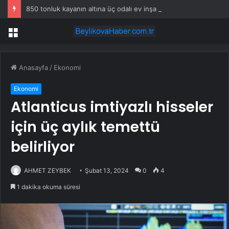
850 tonluk kayanın altına üç odalı ev inşa etti
Menü
Anasayfa
/
Ekonomi
Ekonomi
Atlanticus imtiyazlı hisseler
için üç aylık temettü
belirliyor
AHMET ZEYBEK
Şubat 13, 2024
0
4
1 dakika okuma süresi