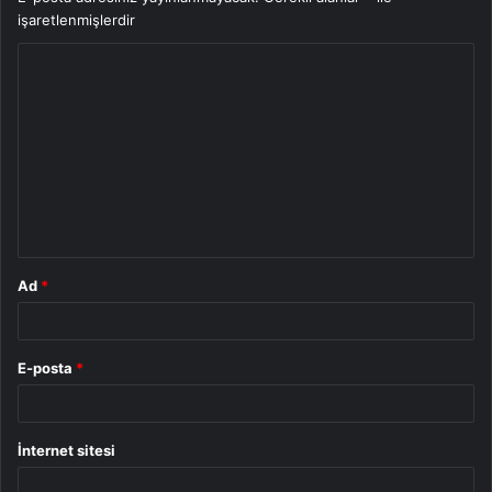
işaretlenmişlerdir
Y
o
r
u
m
*
Ad
*
E-posta
*
İnternet sitesi