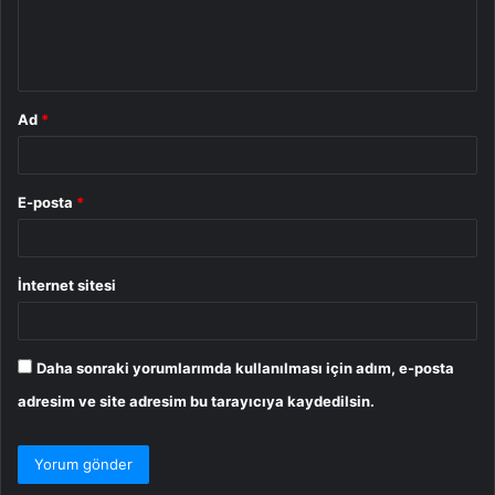
m
*
Ad
*
E-posta
*
İnternet sitesi
Daha sonraki yorumlarımda kullanılması için adım, e-posta
adresim ve site adresim bu tarayıcıya kaydedilsin.