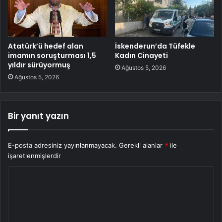
Atatürk’ü hedef alan
İskenderun’da Tüfekle
imamın soruşturması 1,5
Kadın Cinayeti
yıldır sürüyormuş
Ağustos 5, 2026
Ağustos 5, 2026
Bir yanıt yazın
E-posta adresiniz yayınlanmayacak.
Gerekli alanlar
*
ile
işaretlenmişlerdir
Y
o
r
u