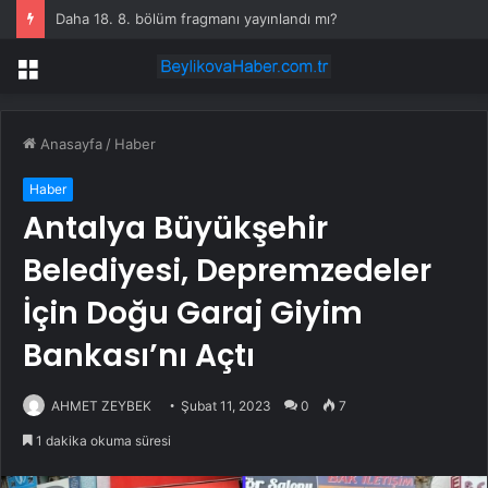
Daha 18. 8. bölüm fragmanı yayınlandı mı?
Menü
Anasayfa
/
Haber
Haber
Antalya Büyükşehir
Belediyesi, Depremzedeler
İçin Doğu Garaj Giyim
Bankası’nı Açtı
AHMET ZEYBEK
Şubat 11, 2023
0
7
1 dakika okuma süresi