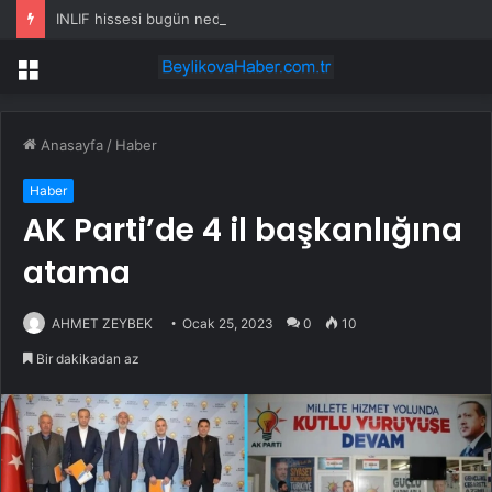
INLIF hissesi bugün neden yükselişte?
Menü
Anasayfa
/
Haber
Haber
AK Parti’de 4 il başkanlığına
atama
AHMET ZEYBEK
Ocak 25, 2023
0
10
Bir dakikadan az