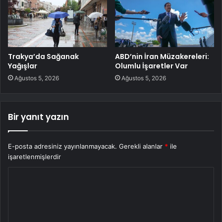
Trakya’da Sağanak
ABD’nin İran Müzakereleri:
Yağışlar
Olumlu İşaretler Var
Ağustos 5, 2026
Ağustos 5, 2026
Bir yanıt yazın
E-posta adresiniz yayınlanmayacak.
Gerekli alanlar
*
ile
işaretlenmişlerdir
Y
o
r
u