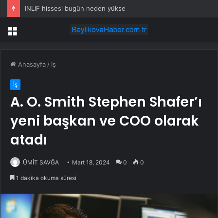
INLIF hissesi bugün neden yükselişte?
Menü
Anasayfa
/
İş
İş
A. O. Smith Stephen Shafer’ı
yeni başkan ve COO olarak
atadı
ÜMİT SAVĞA
Mart 18, 2024
0
0
1 dakika okuma süresi