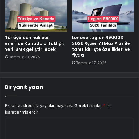
Türkiye’den nükleer
Lenovo Legion R9000X
enerjide Kanada ortaklığı:
2026 Ryzen AI Max Plus ile
Yerli SMR geliştirilecek
tanıtıldı: İşte özellikleri ve
fiyatı
Temmuz 19, 2026
Temmuz 17, 2026
Bir yanıt yazın
E-posta adresiniz yayınlanmayacak.
Gerekli alanlar
*
ile
işaretlenmişlerdir
Y
o