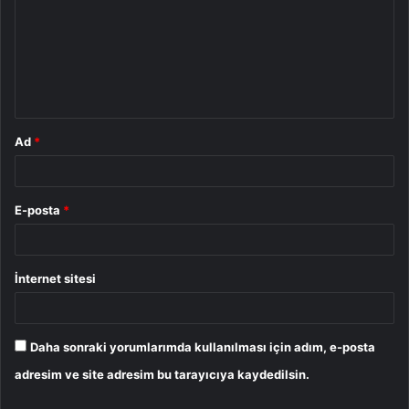
r
u
m
*
Ad
*
E-posta
*
İnternet sitesi
Daha sonraki yorumlarımda kullanılması için adım, e-posta
adresim ve site adresim bu tarayıcıya kaydedilsin.