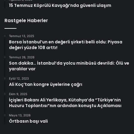
15 Temmuz Köprülü Kavşağı’nda güvenli ulaşım
Rastgele Haberler
Temmuz 13, 2025
Borsa İstanbul’un en değerli şirketi belli oldu: Piyasa
değeri yüzde 108 arttı!
Temmuz 26, 2026
Son dakika… İstanbul’da yolcu minibüsü devrildi: Ölü ve
yaralılar var
Eylül 12, 2023
Ali Koç’tan kongre üyelerine çağrı
Ekim 9, 2025
İçişleri Bakanı Ali Yerlikaya, Kütahya’da “Türkiye’nin
Huzuru Toplantısı”nın ardından konuştu Açıklaması
Mayıs 13, 2026
Örtbasın başı vali