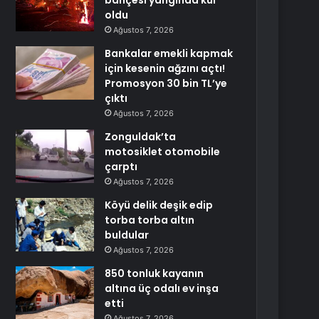
bahçesi yangında kül
oldu
Ağustos 7, 2026
Bankalar emekli kapmak
için kesenin ağzını açtı!
Promosyon 30 bin TL’ye
çıktı
Ağustos 7, 2026
Zonguldak’ta
motosiklet otomobile
çarptı
Ağustos 7, 2026
Köyü delik deşik edip
torba torba altın
buldular
Ağustos 7, 2026
850 tonluk kayanın
altına üç odalı ev inşa
etti
Ağustos 7, 2026