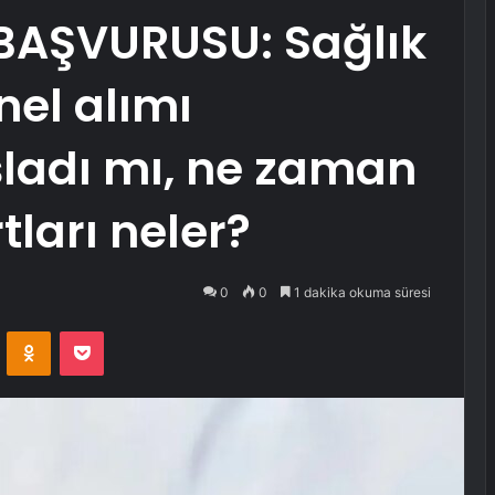
BAŞVURUSU: Sağlık
nel alımı
şladı mı, ne zaman
tları neler?
0
0
1 dakika okuma süresi
VKontakte
Odnoklassniki
Pocket