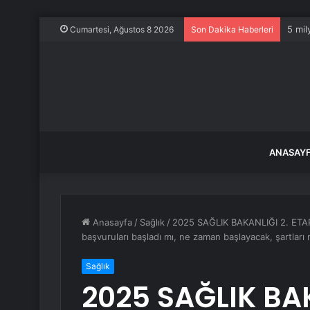
5 mil
Cumartesi, Ağustos 8 2026
Son Dakika Haberleri
ANASAY
Anasayfa
/
Sağlık
/
2025 SAĞLIK BAKANLIĞI 2. ETAP
başvuruları başladı mı, ne zaman başlayacak, şartları 
Sağlık
2025 SAĞLIK BAK