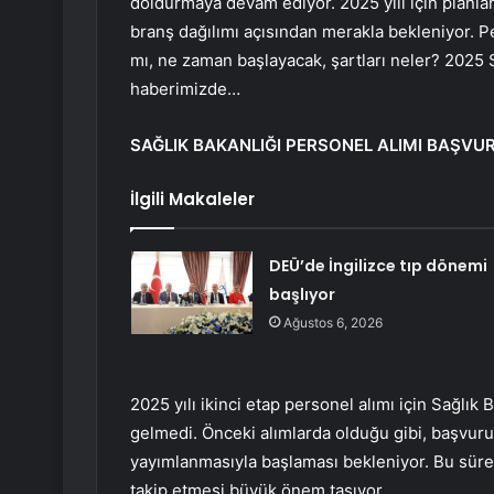
doldurmaya devam ediyor. 2025 yılı için planla
branş dağılımı açısından merakla bekleniyor. Pe
mı, ne zaman başlayacak, şartları neler? 2025 S
haberimizde…
SAĞLIK BAKANLIĞI PERSONEL ALIMI BAŞVUR
İlgili Makaleler
DEÜ’de İngilizce tıp dönemi
başlıyor
Ağustos 6, 2026
2025 yılı ikinci etap personel alımı için Sağlı
gelmedi. Önceki alımlarda olduğu gibi, başvu
yayımlanmasıyla başlaması bekleniyor. Bu süreç
takip etmesi büyük önem taşıyor.