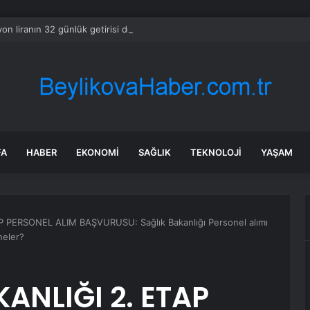
yon liranın 32 günlük getirisi doktor maaşını solladı
FA
HABER
EKONOMI
SAĞLIK
TEKNOLOJI
YAŞAM
 PERSONEL ALIM BAŞVURUSU: Sağlık Bakanlığı Personel alımı
neler?
ANLIĞI 2. ETAP