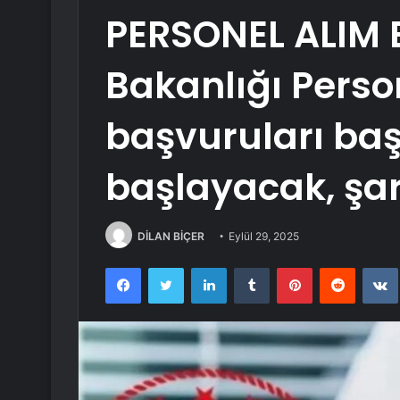
PERSONEL ALIM 
Bakanlığı Perso
başvuruları ba
başlayacak, şar
DİLAN BİÇER
Eylül 29, 2025
Facebook
Twitter
LinkedIn
Tumblr
Pinterest
Reddit